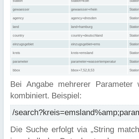
station
station=köln
Stati
gewaesser
gewaesser=rhein
Stati
agency
agency=dresden
Stati
land
land=hamburg
Stati
country
country=deutschland
Statio
einzugsgebiet
einzugsgebiet=ems
Stati
kreis
kreis=emsland
Stati
parameter
parameter=wassertemperatur
Stati
bbox
bbox=7,52,8,53
Statio
Bei Angabe mehrerer Parameter 
kombiniert. Beispiel:
/search?kreis=emsland%amp;parame
Die Suche erfolgt via „String matc