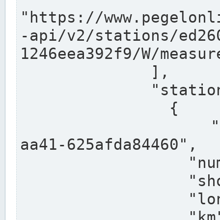
"https://www.pegelonl
-api/v2/stations/ed26
1246eea392f9/W/measure
              ],

              "stations": [

                {

                  "uuid": "ccd3e8f1-39e9-4e09-
aa41-625afda84460",

                  "number": "27800040",

                  "shortname": "MÜNSTER OW",

                  "longname": "MÜNSTER OW",

                  "km": 70.315,
