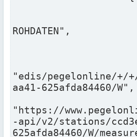
                      "shortname": "W"
                      "longname": "WASSER
ROHDATEN",

                      "unit": "m+NN",
                      "equidistance": 1
                    
"edis/pegelonline/+/+
aa41-625afda84460/W",

                      "pegel
"https://www.pegelonl
-api/v2/stations/ccd3
625afda84460/W/measure