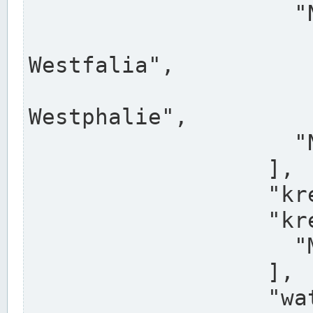
                    "North Rhine-Westphalia",

                    "Nadreni
Westfalia",

                    "Rhéna
Westphalie",

                    "Noordrijn-Westfalen"

                  ],

                  "kreis": "Münster",

                  "kreis_alternatives": [

                    "Munster"

                  ],

                  "water_alternatives": [
