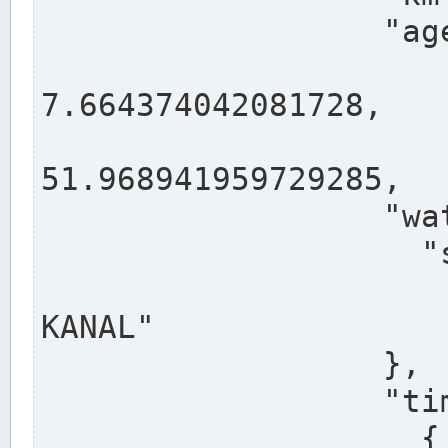
                  "agency": "RHEINE",

                  
7.664374042081728,

                 
51.968941959729285,

                  "water": {

                    "shortname": "DEK",

                    "longname": "DORTMUND-E
KANAL"

                  },

                  "timeseries": [

                    {
