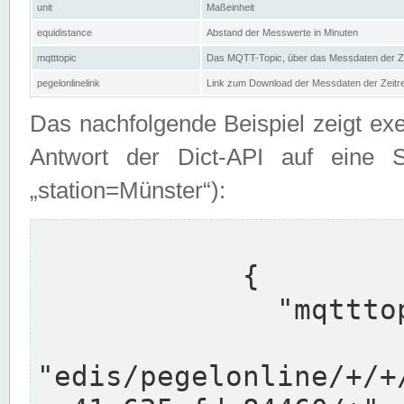
unit
Maßeinheit
equidistance
Abstand der Messwerte in Minuten
mqtttopic
Das MQTT-Topic, über das Messdaten der Ze
pegelonlinelink
Link zum Download der Messdaten der Zeit
Das nachfolgende Beispiel zeigt ex
Antwort der Dict-API auf eine 
„station=Münster“):
            {

              "mqtttopics": [

"edis/pegelonline/+/+