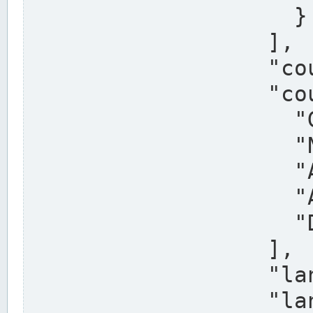
                    }

                  ],

                  "country": "Deutschland",

                  "country_alternatives": [

                    "Germany",

                    "Niemcy",

                    "Alemaña",

                    "Allemagne",

                    "Duitsland"

                  ],

                  "land": "Nordrhein-Westfalen",

                  "land_alternatives": [
