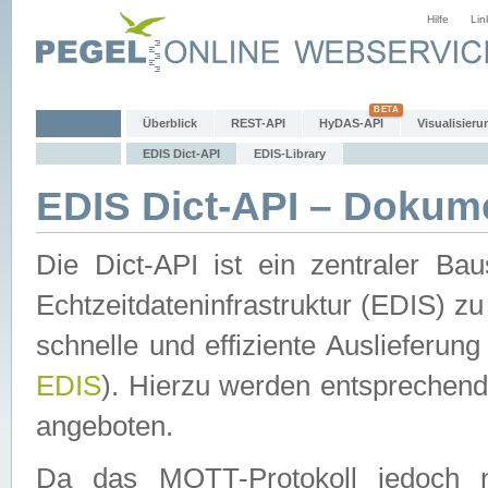
Hilfe
Lin
Überblick
REST-API
HyDAS-API
Visualisieru
EDIS Dict-API
EDIS-Library
EDIS Dict-API – Dokum
Die Dict-API ist ein zentraler 
Echtzeitdateninfrastruktur (EDIS) zu
schnelle und effiziente Auslieferun
EDIS
). Hierzu werden entspreche
angeboten.
Da das MQTT-Protokoll jedoch n