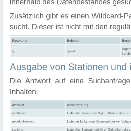
innerhalb des Datenbestandes gesuc
Zusätzlich gibt es einen Wildcard-P
sucht. Dieser ist nicht mit den reg
Parameter
Beispiel
Besch
Allgem
q
q=köln
kombin
Ausgabe von Stationen und i
Die Antwort auf eine Suchanfrag
Inhalten:
Attribut
Beschreibung
mqtttopics
Liste aller Topics des MQTT-Broker, die zur
pegelonlinelinks
Liste der Links zum Download der verfügba
stations
Liste aller Stationen mit ihren Zeitreihen, di