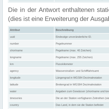
Die in der Antwort enthaltenen stat
(dies ist eine Erweiterung der Au
Attribut
Beschreibung
uuid
Eindeutige unveränderliche ID.
number
Pegelnummer
shortname
Pegelname (max. 40 Zeichen)
longname
Pegelname (max. 255 Zeichen)
km
Flusskilometer
agency
Wasserstraßen- und Schifffahrtsamt
longitude
Längengrad in WGS84 Dezimalnotation
latitude
Breitengrad in WGS84 Dezimalnotation
water
Angaben zum Gewässer (shortname und lo
timeseries
Die an der Station verfügbaren Zeitreihen (si
country
Das Land, in dem sie die Station befindet