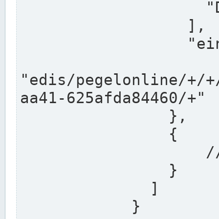
                    "DEK"

                  ],

                  "einzugsgebiet": "Ems",

                  
"edis/pegelonline/+/+
aa41-625afda84460/+"

                },

                {

                    // Weitere Stationen

                }

              ]

            }
