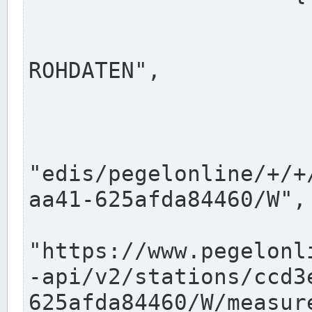
                      "shortname": "W"
                      "longname": "WASSER
ROHDATEN",

                      "unit": "m+NN",
                      "equidistance": 1
                    
"edis/pegelonline/+/+
aa41-625afda84460/W",

                      "pegel
"https://www.pegelonl
-api/v2/stations/ccd3
625afda84460/W/measure