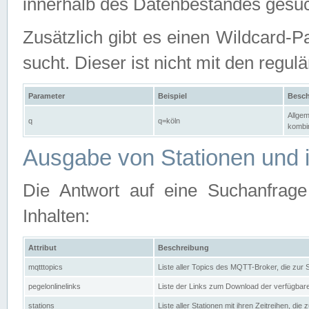
innerhalb des Datenbestandes gesuc
Zusätzlich gibt es einen Wildcard-P
sucht. Dieser ist nicht mit den reg
Parameter
Beispiel
Besch
Allgem
q
q=köln
kombin
Ausgabe von Stationen und i
Die Antwort auf eine Suchanfrag
Inhalten:
Attribut
Beschreibung
mqtttopics
Liste aller Topics des MQTT-Broker, die zur
pegelonlinelinks
Liste der Links zum Download der verfügba
stations
Liste aller Stationen mit ihren Zeitreihen, di