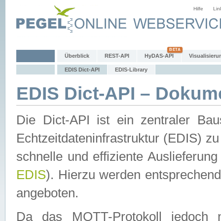
Hilfe
Lin
Überblick
REST-API
HyDAS-API
Visualisieru
EDIS Dict-API
EDIS-Library
EDIS Dict-API – Dokum
Die Dict-API ist ein zentraler 
Echtzeitdateninfrastruktur (EDIS) zu
schnelle und effiziente Auslieferun
EDIS
). Hierzu werden entspreche
angeboten.
Da das MQTT-Protokoll jedoch n