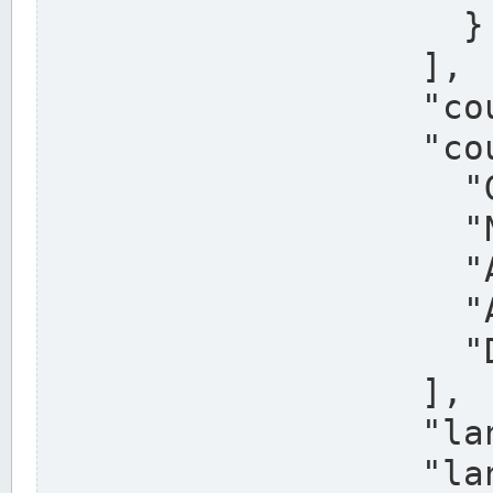
                    }

                  ],

                  "country": "Deutschland",

                  "country_alternatives": [

                    "Germany",

                    "Niemcy",

                    "Alemaña",

                    "Allemagne",

                    "Duitsland"

                  ],

                  "land": "Nordrhein-Westfalen",

                  "land_alternatives": [
