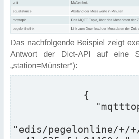
unit
Maßeinheit
equidistance
Abstand der Messwerte in Minuten
mqtttopic
Das MQTT-Topic, über das Messdaten der Ze
pegelonlinelink
Link zum Download der Messdaten der Zeit
Das nachfolgende Beispiel zeigt ex
Antwort der Dict-API auf eine 
„station=Münster“):
            {

              "mqtttopics": [

"edis/pegelonline/+/+