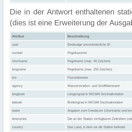
Die in der Antwort enthaltenen stat
(dies ist eine Erweiterung der Au
Attribut
Beschreibung
uuid
Eindeutige unveränderliche ID.
number
Pegelnummer
shortname
Pegelname (max. 40 Zeichen)
longname
Pegelname (max. 255 Zeichen)
km
Flusskilometer
agency
Wasserstraßen- und Schifffahrtsamt
longitude
Längengrad in WGS84 Dezimalnotation
latitude
Breitengrad in WGS84 Dezimalnotation
water
Angaben zum Gewässer (shortname und lo
timeseries
Die an der Station verfügbaren Zeitreihen (si
country
Das Land, in dem sie die Station befindet