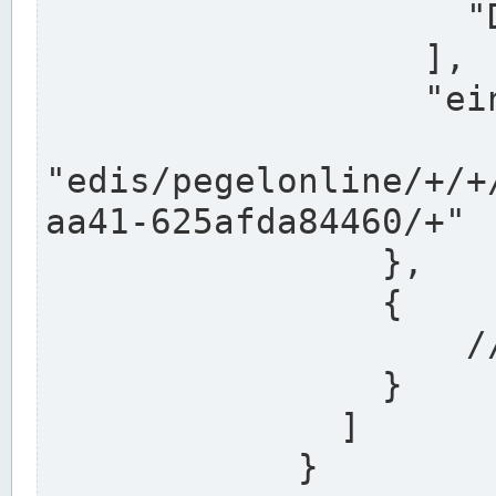
                    "DEK"

                  ],

                  "einzugsgebiet": "Ems",

                  
"edis/pegelonline/+/+
aa41-625afda84460/+"

                },

                {

                    // Weitere Stationen

                }

              ]

            }
