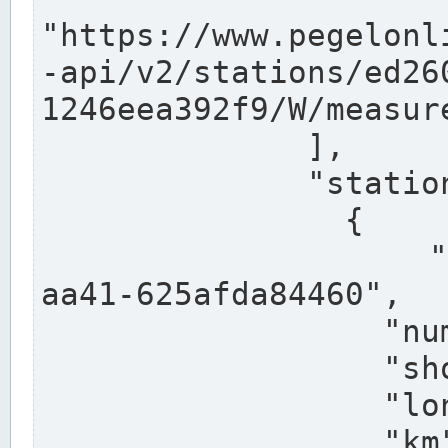
"https://www.pegelonl
-api/v2/stations/ed26
1246eea392f9/W/measure
              ],

              "stations": [

                {

                  "uuid": "ccd3e8f1-39e9-4e09-
aa41-625afda84460",

                  "number": "27800040",

                  "shortname": "MÜNSTER OW",

                  "longname": "MÜNSTER OW",

                  "km": 70.315,
