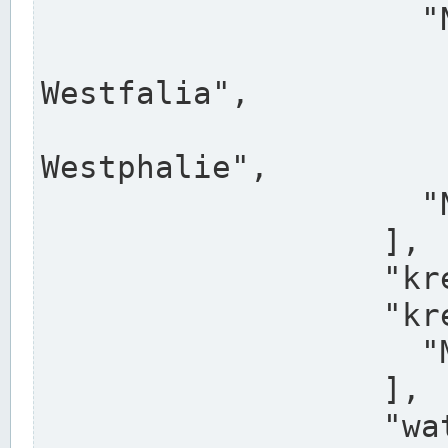
                    "North Rhine-Westphalia",

                    "Nadreni
Westfalia",

                    "Rhéna
Westphalie",

                    "Noordrijn-Westfalen"

                  ],

                  "kreis": "Münster",

                  "kreis_alternatives": [

                    "Munster"

                  ],

                  "water_alternatives": [
