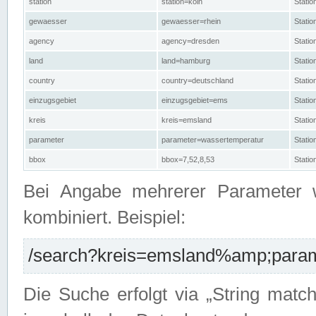
station
station=köln
Stati
gewaesser
gewaesser=rhein
Stati
agency
agency=dresden
Stati
land
land=hamburg
Stati
country
country=deutschland
Statio
einzugsgebiet
einzugsgebiet=ems
Stati
kreis
kreis=emsland
Stati
parameter
parameter=wassertemperatur
Stati
bbox
bbox=7,52,8,53
Statio
Bei Angabe mehrerer Parameter 
kombiniert. Beispiel:
/search?kreis=emsland%amp;parame
Die Suche erfolgt via „String matc