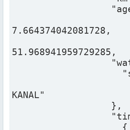
                  "agency": "RHEINE",

                  
7.664374042081728,

                 
51.968941959729285,

                  "water": {

                    "shortname": "DEK",

                    "longname": "DORTMUND-E
KANAL"

                  },

                  "timeseries": [

                    {
