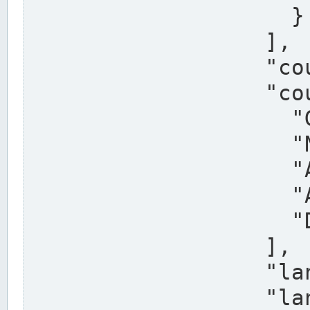
                    }

                  ],

                  "country": "Deutschland",

                  "country_alternatives": [

                    "Germany",

                    "Niemcy",

                    "Alemaña",

                    "Allemagne",

                    "Duitsland"

                  ],

                  "land": "Nordrhein-Westfalen",

                  "land_alternatives": [
