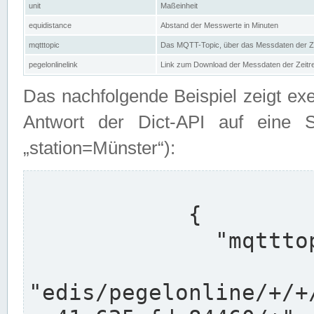
unit
Maßeinheit
equidistance
Abstand der Messwerte in Minuten
mqtttopic
Das MQTT-Topic, über das Messdaten der Ze
pegelonlinelink
Link zum Download der Messdaten der Zeit
Das nachfolgende Beispiel zeigt ex
Antwort der Dict-API auf eine 
„station=Münster“):
            {

              "mqtttopics": [

"edis/pegelonline/+/+