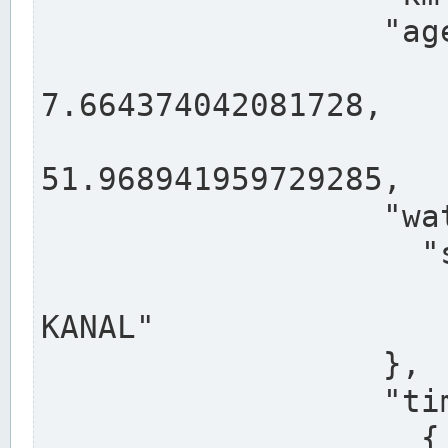
                  "agency": "RHEINE",

                  
7.664374042081728,

                 
51.968941959729285,

                  "water": {

                    "shortname": "DEK",

                    "longname": "DORTMUND-E
KANAL"

                  },

                  "timeseries": [

                    {
