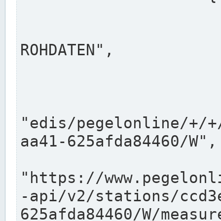
                      "shortname": "W"
                      "longname": "WASSER
ROHDATEN",

                      "unit": "m+NN",
                      "equidistance": 1
                    
"edis/pegelonline/+/+
aa41-625afda84460/W",

                      "pegel
"https://www.pegelonl
-api/v2/stations/ccd3
625afda84460/W/measure