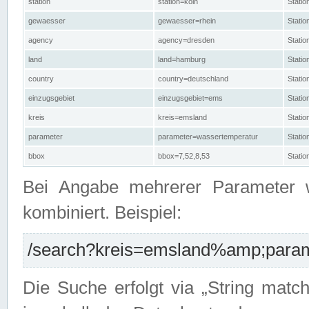
station
station=köln
Stati
gewaesser
gewaesser=rhein
Stati
agency
agency=dresden
Stati
land
land=hamburg
Stati
country
country=deutschland
Statio
einzugsgebiet
einzugsgebiet=ems
Stati
kreis
kreis=emsland
Stati
parameter
parameter=wassertemperatur
Stati
bbox
bbox=7,52,8,53
Statio
Bei Angabe mehrerer Parameter 
kombiniert. Beispiel:
/search?kreis=emsland%amp;parame
Die Suche erfolgt via „String matc