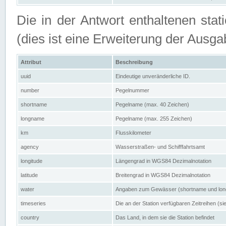
Die in der Antwort enthaltenen stat
(dies ist eine Erweiterung der Au
Attribut
Beschreibung
uuid
Eindeutige unveränderliche ID.
number
Pegelnummer
shortname
Pegelname (max. 40 Zeichen)
longname
Pegelname (max. 255 Zeichen)
km
Flusskilometer
agency
Wasserstraßen- und Schifffahrtsamt
longitude
Längengrad in WGS84 Dezimalnotation
latitude
Breitengrad in WGS84 Dezimalnotation
water
Angaben zum Gewässer (shortname und lo
timeseries
Die an der Station verfügbaren Zeitreihen (si
country
Das Land, in dem sie die Station befindet