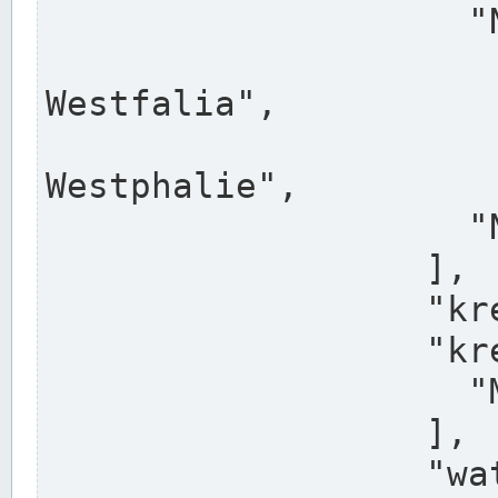
                    "North Rhine-Westphalia",

                    "Nadreni
Westfalia",

                    "Rhéna
Westphalie",

                    "Noordrijn-Westfalen"

                  ],

                  "kreis": "Münster",

                  "kreis_alternatives": [

                    "Munster"

                  ],

                  "water_alternatives": [
