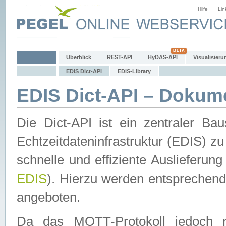
Hilfe
Lin
Überblick
REST-API
HyDAS-API
Visualisieru
EDIS Dict-API
EDIS-Library
EDIS Dict-API – Dokum
Die Dict-API ist ein zentraler 
Echtzeitdateninfrastruktur (EDIS) zu
schnelle und effiziente Auslieferun
EDIS
). Hierzu werden entspreche
angeboten.
Da das MQTT-Protokoll jedoch n