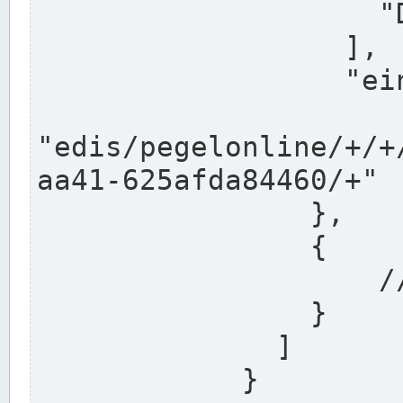
                    "DEK"

                  ],

                  "einzugsgebiet": "Ems",

                  
"edis/pegelonline/+/+
aa41-625afda84460/+"

                },

                {

                    // Weitere Stationen

                }

              ]

            }
