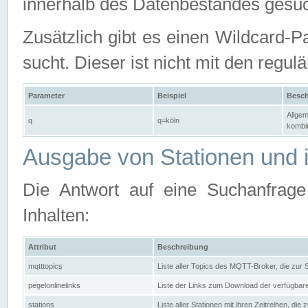
innerhalb des Datenbestandes gesuc
Zusätzlich gibt es einen Wildcard-P
sucht. Dieser ist nicht mit den reg
Parameter
Beispiel
Besch
Allgem
q
q=köln
kombin
Ausgabe von Stationen und i
Die Antwort auf eine Suchanfrag
Inhalten:
Attribut
Beschreibung
mqtttopics
Liste aller Topics des MQTT-Broker, die zur
pegelonlinelinks
Liste der Links zum Download der verfügba
stations
Liste aller Stationen mit ihren Zeitreihen, di