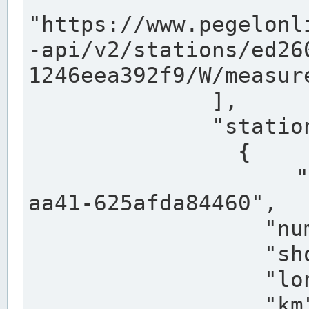
"https://www.pegelonl
-api/v2/stations/ed26
1246eea392f9/W/measure
              ],

              "stations": [

                {

                  "uuid": "ccd3e8f1-39e9-4e09-
aa41-625afda84460",

                  "number": "27800040",

                  "shortname": "MÜNSTER OW",

                  "longname": "MÜNSTER OW",

                  "km": 70.315,
