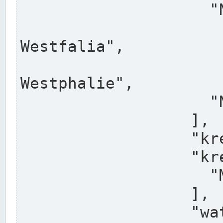
                    "North Rhine-Westphalia",

                    "Nadreni
Westfalia",

                    "Rhéna
Westphalie",

                    "Noordrijn-Westfalen"

                  ],

                  "kreis": "Münster",

                  "kreis_alternatives": [

                    "Munster"

                  ],

                  "water_alternatives": [
