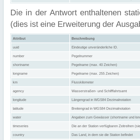
Die in der Antwort enthaltenen stat
(dies ist eine Erweiterung der Au
Attribut
Beschreibung
uuid
Eindeutige unveränderliche ID.
number
Pegelnummer
shortname
Pegelname (max. 40 Zeichen)
longname
Pegelname (max. 255 Zeichen)
km
Flusskilometer
agency
Wasserstraßen- und Schifffahrtsamt
longitude
Längengrad in WGS84 Dezimalnotation
latitude
Breitengrad in WGS84 Dezimalnotation
water
Angaben zum Gewässer (shortname und lo
timeseries
Die an der Station verfügbaren Zeitreihen (si
country
Das Land, in dem sie die Station befindet