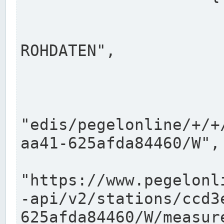
                      "shortname": "W"
                      "longname": "WASSER
ROHDATEN",

                      "unit": "m+NN",
                      "equidistance": 1
                    
"edis/pegelonline/+/+
aa41-625afda84460/W",

                      "pegel
"https://www.pegelonl
-api/v2/stations/ccd3
625afda84460/W/measure