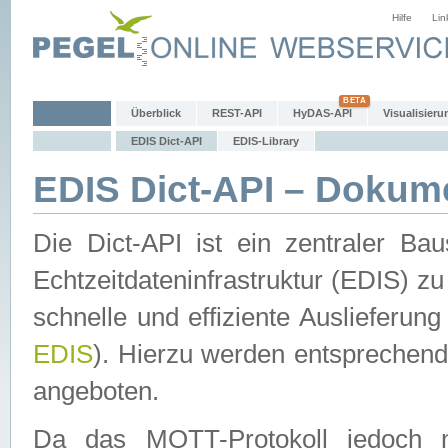
Hilfe
Lin
Überblick
REST-API
HyDAS-API
Visualisieru
EDIS Dict-API
EDIS-Library
EDIS Dict-API – Dokum
Die Dict-API ist ein zentraler 
Echtzeitdateninfrastruktur (EDIS) zu
schnelle und effiziente Auslieferun
EDIS
). Hierzu werden entspreche
angeboten.
Da das MQTT-Protokoll jedoch n