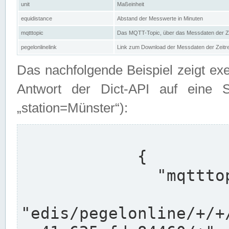
unit
Maßeinheit
equidistance
Abstand der Messwerte in Minuten
mqtttopic
Das MQTT-Topic, über das Messdaten der Ze
pegelonlinelink
Link zum Download der Messdaten der Zeit
Das nachfolgende Beispiel zeigt ex
Antwort der Dict-API auf eine 
„station=Münster“):
            {

              "mqtttopics": [

"edis/pegelonline/+/+