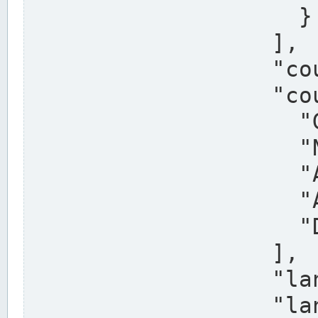
                    }

                  ],

                  "country": "Deutschland",

                  "country_alternatives": [

                    "Germany",

                    "Niemcy",

                    "Alemaña",

                    "Allemagne",

                    "Duitsland"

                  ],

                  "land": "Nordrhein-Westfalen",

                  "land_alternatives": [
