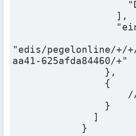
                    "DEK"

                  ],

                  "einzugsgebiet": "Ems",

                  
"edis/pegelonline/+/+
aa41-625afda84460/+"

                },

                {

                    // Weitere Stationen

                }

              ]

            }
