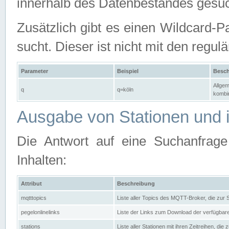
innerhalb des Datenbestandes gesuc
Zusätzlich gibt es einen Wildcard-P
sucht. Dieser ist nicht mit den reg
Parameter
Beispiel
Besch
Allgem
q
q=köln
kombin
Ausgabe von Stationen und i
Die Antwort auf eine Suchanfrag
Inhalten:
Attribut
Beschreibung
mqtttopics
Liste aller Topics des MQTT-Broker, die zur
pegelonlinelinks
Liste der Links zum Download der verfügba
stations
Liste aller Stationen mit ihren Zeitreihen, di