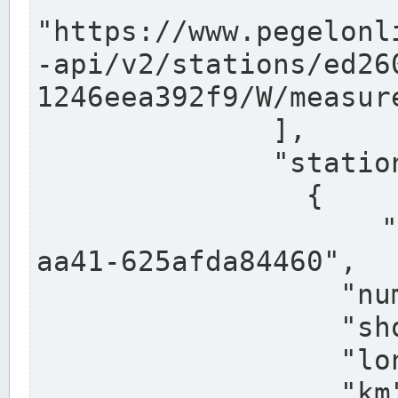
"https://www.pegelonl
-api/v2/stations/ed26
1246eea392f9/W/measure
              ],

              "stations": [

                {

                  "uuid": "ccd3e8f1-39e9-4e09-
aa41-625afda84460",

                  "number": "27800040",

                  "shortname": "MÜNSTER OW",

                  "longname": "MÜNSTER OW",

                  "km": 70.315,
