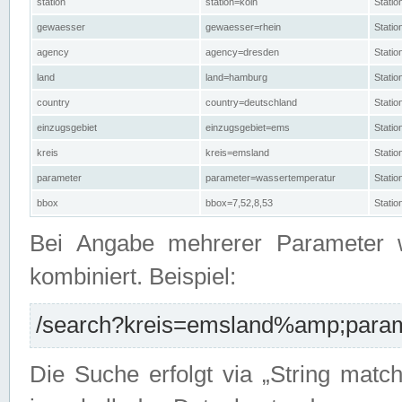
station
station=köln
Stati
gewaesser
gewaesser=rhein
Stati
agency
agency=dresden
Stati
land
land=hamburg
Stati
country
country=deutschland
Statio
einzugsgebiet
einzugsgebiet=ems
Stati
kreis
kreis=emsland
Stati
parameter
parameter=wassertemperatur
Stati
bbox
bbox=7,52,8,53
Statio
Bei Angabe mehrerer Parameter 
kombiniert. Beispiel:
/search?kreis=emsland%amp;parame
Die Suche erfolgt via „String matc