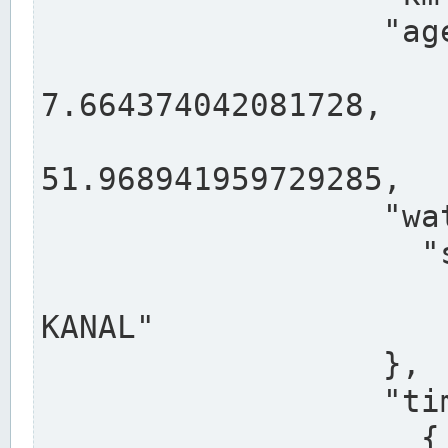
                  "agency": "RHEINE",

                  
7.664374042081728,

                 
51.968941959729285,

                  "water": {

                    "shortname": "DEK",

                    "longname": "DORTMUND-E
KANAL"

                  },

                  "timeseries": [

                    {
