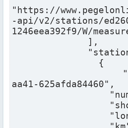
"https://www.pegelonl
-api/v2/stations/ed26
1246eea392f9/W/measure
              ],

              "stations": [

                {

                  "uuid": "ccd3e8f1-39e9-4e09-
aa41-625afda84460",

                  "number": "27800040",

                  "shortname": "MÜNSTER OW",

                  "longname": "MÜNSTER OW",

                  "km": 70.315,
