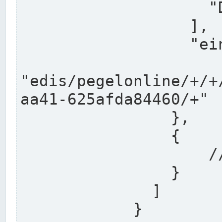
                    "DEK"

                  ],

                  "einzugsgebiet": "Ems",

                  
"edis/pegelonline/+/+
aa41-625afda84460/+"

                },

                {

                    // Weitere Stationen

                }

              ]

            }
