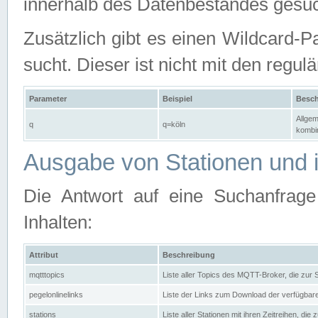
innerhalb des Datenbestandes gesuc
Zusätzlich gibt es einen Wildcard-P
sucht. Dieser ist nicht mit den reg
Parameter
Beispiel
Besch
Allgem
q
q=köln
kombin
Ausgabe von Stationen und i
Die Antwort auf eine Suchanfrag
Inhalten:
Attribut
Beschreibung
mqtttopics
Liste aller Topics des MQTT-Broker, die zur
pegelonlinelinks
Liste der Links zum Download der verfügba
stations
Liste aller Stationen mit ihren Zeitreihen, di