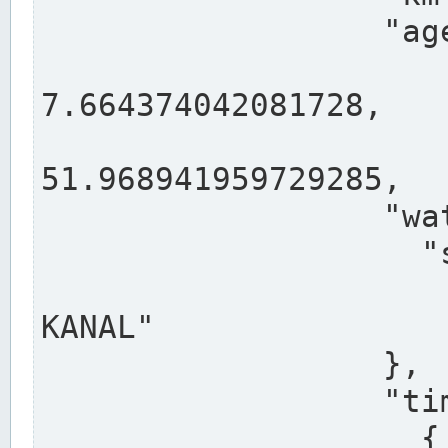
                  "agency": "RHEINE",

                  
7.664374042081728,

                 
51.968941959729285,

                  "water": {

                    "shortname": "DEK",

                    "longname": "DORTMUND-E
KANAL"

                  },

                  "timeseries": [

                    {
