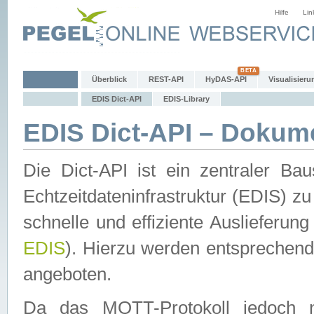
Hilfe
Lin
Überblick
REST-API
HyDAS-API
Visualisieru
EDIS Dict-API
EDIS-Library
EDIS Dict-API – Dokum
Die Dict-API ist ein zentraler 
Echtzeitdateninfrastruktur (EDIS) zu
schnelle und effiziente Auslieferun
EDIS
). Hierzu werden entspreche
angeboten.
Da das MQTT-Protokoll jedoch n