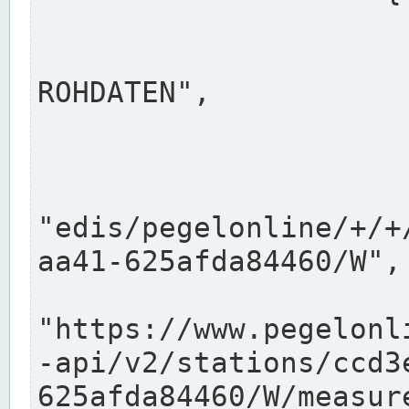
                      "shortname": "W"
                      "longname": "WASSER
ROHDATEN",

                      "unit": "m+NN",
                      "equidistance": 1
                    
"edis/pegelonline/+/+
aa41-625afda84460/W",

                      "pegel
"https://www.pegelonl
-api/v2/stations/ccd3
625afda84460/W/measure