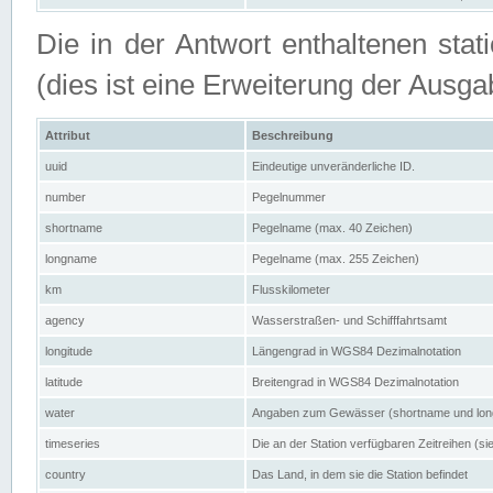
Die in der Antwort enthaltenen stat
(dies ist eine Erweiterung der Au
Attribut
Beschreibung
uuid
Eindeutige unveränderliche ID.
number
Pegelnummer
shortname
Pegelname (max. 40 Zeichen)
longname
Pegelname (max. 255 Zeichen)
km
Flusskilometer
agency
Wasserstraßen- und Schifffahrtsamt
longitude
Längengrad in WGS84 Dezimalnotation
latitude
Breitengrad in WGS84 Dezimalnotation
water
Angaben zum Gewässer (shortname und lo
timeseries
Die an der Station verfügbaren Zeitreihen (si
country
Das Land, in dem sie die Station befindet