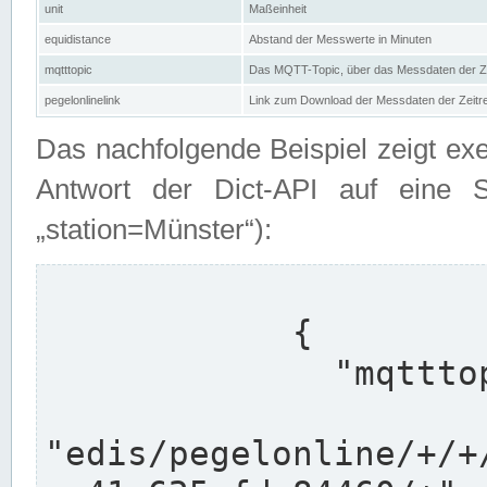
unit
Maßeinheit
equidistance
Abstand der Messwerte in Minuten
mqtttopic
Das MQTT-Topic, über das Messdaten der Ze
pegelonlinelink
Link zum Download der Messdaten der Zeit
Das nachfolgende Beispiel zeigt ex
Antwort der Dict-API auf eine 
„station=Münster“):
            {

              "mqtttopics": [

"edis/pegelonline/+/+