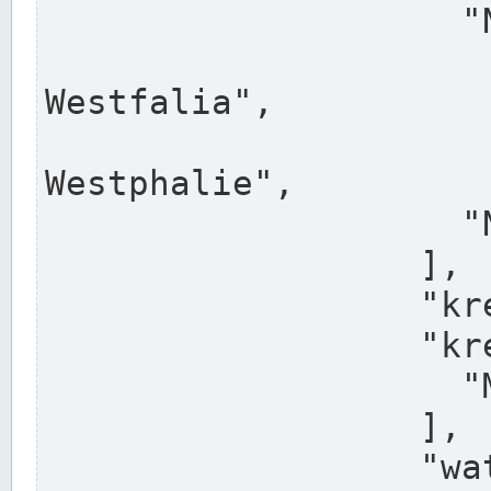
                    "North Rhine-Westphalia",

                    "Nadreni
Westfalia",

                    "Rhéna
Westphalie",

                    "Noordrijn-Westfalen"

                  ],

                  "kreis": "Münster",

                  "kreis_alternatives": [

                    "Munster"

                  ],

                  "water_alternatives": [
