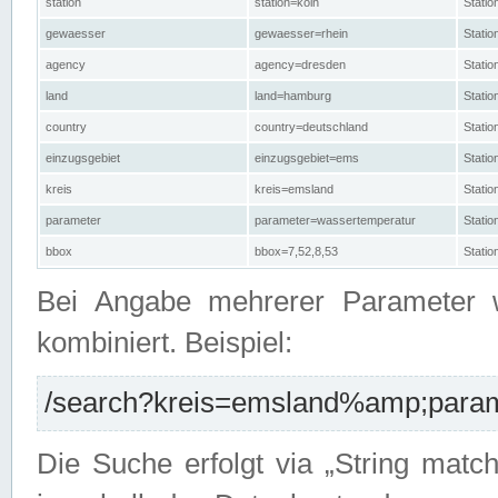
station
station=köln
Stati
gewaesser
gewaesser=rhein
Stati
agency
agency=dresden
Stati
land
land=hamburg
Stati
country
country=deutschland
Statio
einzugsgebiet
einzugsgebiet=ems
Stati
kreis
kreis=emsland
Stati
parameter
parameter=wassertemperatur
Stati
bbox
bbox=7,52,8,53
Statio
Bei Angabe mehrerer Parameter 
kombiniert. Beispiel:
/search?kreis=emsland%amp;parame
Die Suche erfolgt via „String matc