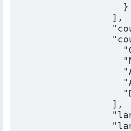
                    }

                  ],

                  "country": "Deutschland",

                  "country_alternatives": [

                    "Germany",

                    "Niemcy",

                    "Alemaña",

                    "Allemagne",

                    "Duitsland"

                  ],

                  "land": "Nordrhein-Westfalen",

                  "land_alternatives": [
