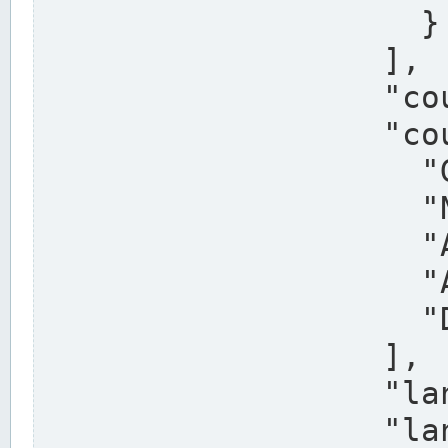
                    }

                  ],

                  "country": "Deutschland",

                  "country_alternatives": [

                    "Germany",

                    "Niemcy",

                    "Alemaña",

                    "Allemagne",

                    "Duitsland"

                  ],

                  "land": "Nordrhein-Westfalen",

                  "land_alternatives": [
