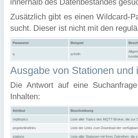
innerhalb des Datenbestandes gesuc
Zusätzlich gibt es einen Wildcard-P
sucht. Dieser ist nicht mit den reg
Parameter
Beispiel
Besch
Allgem
q
q=köln
kombin
Ausgabe von Stationen und i
Die Antwort auf eine Suchanfrag
Inhalten:
Attribut
Beschreibung
mqtttopics
Liste aller Topics des MQTT-Broker, die zur
pegelonlinelinks
Liste der Links zum Download der verfügba
stations
Liste aller Stationen mit ihren Zeitreihen, di