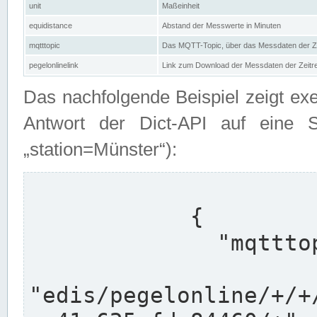
unit
Maßeinheit
equidistance
Abstand der Messwerte in Minuten
mqtttopic
Das MQTT-Topic, über das Messdaten der Ze
pegelonlinelink
Link zum Download der Messdaten der Zeit
Das nachfolgende Beispiel zeigt ex
Antwort der Dict-API auf eine 
„station=Münster“):
            {

              "mqtttopics": [

"edis/pegelonline/+/+