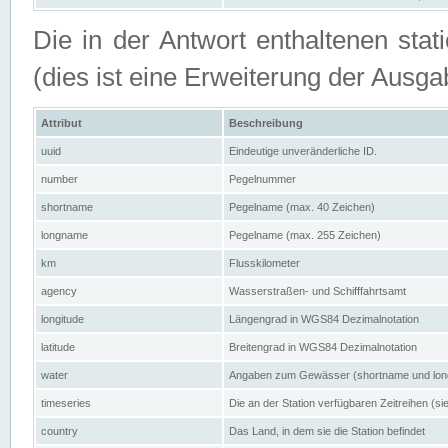
Die in der Antwort enthaltenen stat
(dies ist eine Erweiterung der Au
Attribut
Beschreibung
uuid
Eindeutige unveränderliche ID.
number
Pegelnummer
shortname
Pegelname (max. 40 Zeichen)
longname
Pegelname (max. 255 Zeichen)
km
Flusskilometer
agency
Wasserstraßen- und Schifffahrtsamt
longitude
Längengrad in WGS84 Dezimalnotation
latitude
Breitengrad in WGS84 Dezimalnotation
water
Angaben zum Gewässer (shortname und lo
timeseries
Die an der Station verfügbaren Zeitreihen (si
country
Das Land, in dem sie die Station befindet