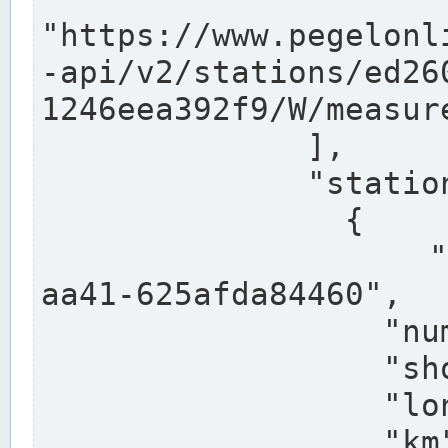
"https://www.pegelonl
-api/v2/stations/ed26
1246eea392f9/W/measure
              ],

              "stations": [

                {

                  "uuid": "ccd3e8f1-39e9-4e09-
aa41-625afda84460",

                  "number": "27800040",

                  "shortname": "MÜNSTER OW",

                  "longname": "MÜNSTER OW",

                  "km": 70.315,
