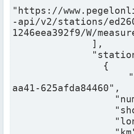
"https://www.pegelonl
-api/v2/stations/ed26
1246eea392f9/W/measure
              ],

              "stations": [

                {

                  "uuid": "ccd3e8f1-39e9-4e09-
aa41-625afda84460",

                  "number": "27800040",

                  "shortname": "MÜNSTER OW",

                  "longname": "MÜNSTER OW",

                  "km": 70.315,
