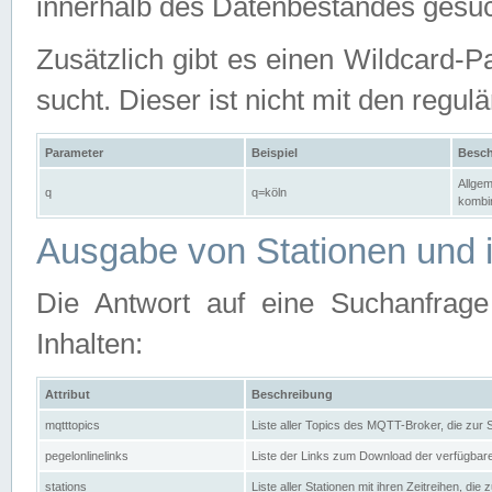
innerhalb des Datenbestandes gesuc
Zusätzlich gibt es einen Wildcard-P
sucht. Dieser ist nicht mit den reg
Parameter
Beispiel
Besch
Allgem
q
q=köln
kombin
Ausgabe von Stationen und i
Die Antwort auf eine Suchanfrag
Inhalten:
Attribut
Beschreibung
mqtttopics
Liste aller Topics des MQTT-Broker, die zur
pegelonlinelinks
Liste der Links zum Download der verfügba
stations
Liste aller Stationen mit ihren Zeitreihen, di