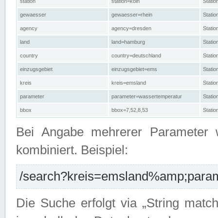
station
station=köln
Stati
gewaesser
gewaesser=rhein
Stati
agency
agency=dresden
Stati
land
land=hamburg
Stati
country
country=deutschland
Statio
einzugsgebiet
einzugsgebiet=ems
Stati
kreis
kreis=emsland
Stati
parameter
parameter=wassertemperatur
Stati
bbox
bbox=7,52,8,53
Statio
Bei Angabe mehrerer Parameter 
kombiniert. Beispiel:
/search?kreis=emsland%amp;parame
Die Suche erfolgt via „String matc