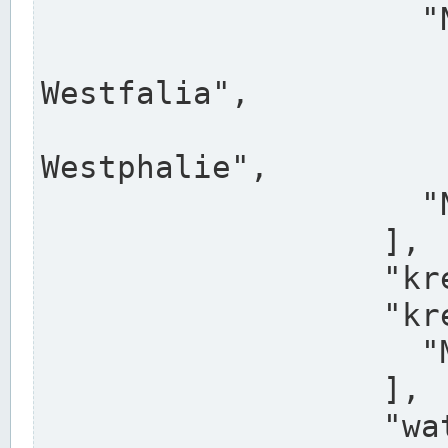
                    "North Rhine-Westphalia",

                    "Nadreni
Westfalia",

                    "Rhéna
Westphalie",

                    "Noordrijn-Westfalen"

                  ],

                  "kreis": "Münster",

                  "kreis_alternatives": [

                    "Munster"

                  ],

                  "water_alternatives": [
