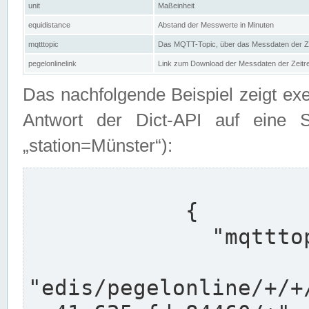
unit
Maßeinheit
equidistance
Abstand der Messwerte in Minuten
mqtttopic
Das MQTT-Topic, über das Messdaten der Ze
pegelonlinelink
Link zum Download der Messdaten der Zeit
Das nachfolgende Beispiel zeigt ex
Antwort der Dict-API auf eine 
„station=Münster“):
            {

              "mqtttopics": [

"edis/pegelonline/+/+