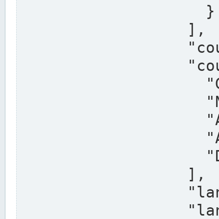
                    }

                  ],

                  "country": "Deutschland",

                  "country_alternatives": [

                    "Germany",

                    "Niemcy",

                    "Alemaña",

                    "Allemagne",

                    "Duitsland"

                  ],

                  "land": "Nordrhein-Westfalen",

                  "land_alternatives": [
