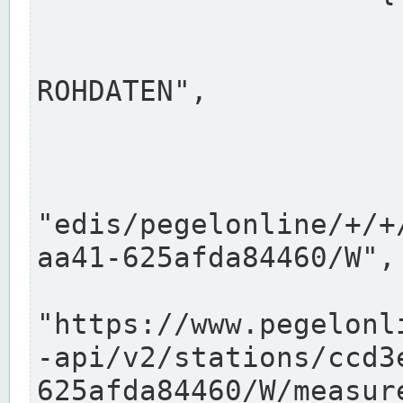
                      "shortname": "W"
                      "longname": "WASSER
ROHDATEN",

                      "unit": "m+NN",
                      "equidistance": 1
                    
"edis/pegelonline/+/+
aa41-625afda84460/W",

                      "pegel
"https://www.pegelonl
-api/v2/stations/ccd3
625afda84460/W/measure