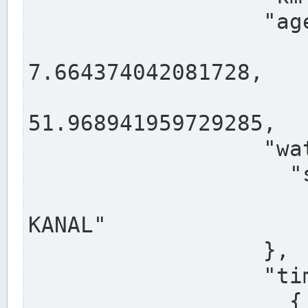
                  "agency": "RHEINE",

                  
7.664374042081728,

                 
51.968941959729285,

                  "water": {

                    "shortname": "DEK",

                    "longname": "DORTMUND-E
KANAL"

                  },

                  "timeseries": [

                    {
