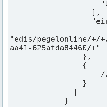
                    "DEK"

                  ],

                  "einzugsgebiet": "Ems",

                  
"edis/pegelonline/+/+
aa41-625afda84460/+"

                },

                {

                    // Weitere Stationen

                }

              ]

            }
