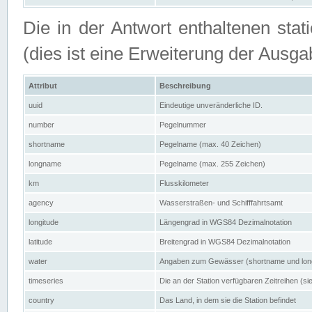
Die in der Antwort enthaltenen stat
(dies ist eine Erweiterung der Au
Attribut
Beschreibung
uuid
Eindeutige unveränderliche ID.
number
Pegelnummer
shortname
Pegelname (max. 40 Zeichen)
longname
Pegelname (max. 255 Zeichen)
km
Flusskilometer
agency
Wasserstraßen- und Schifffahrtsamt
longitude
Längengrad in WGS84 Dezimalnotation
latitude
Breitengrad in WGS84 Dezimalnotation
water
Angaben zum Gewässer (shortname und lo
timeseries
Die an der Station verfügbaren Zeitreihen (si
country
Das Land, in dem sie die Station befindet