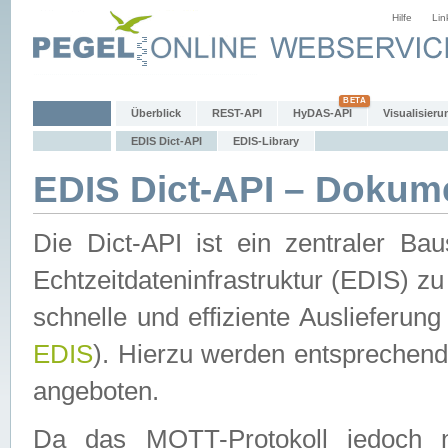
Hilfe
Lin
Überblick
REST-API
HyDAS-API
Visualisieru
EDIS Dict-API
EDIS-Library
EDIS Dict-API – Dokum
Die Dict-API ist ein zentraler 
Echtzeitdateninfrastruktur (EDIS) zu
schnelle und effiziente Auslieferun
EDIS
). Hierzu werden entspreche
angeboten.
Da das MQTT-Protokoll jedoch n