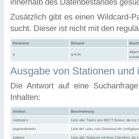
innerhalb des Datenbestandes gesuc
Zusätzlich gibt es einen Wildcard-P
sucht. Dieser ist nicht mit den reg
Parameter
Beispiel
Besch
Allgem
q
q=köln
kombin
Ausgabe von Stationen und i
Die Antwort auf eine Suchanfrag
Inhalten:
Attribut
Beschreibung
mqtttopics
Liste aller Topics des MQTT-Broker, die zur
pegelonlinelinks
Liste der Links zum Download der verfügba
stations
Liste aller Stationen mit ihren Zeitreihen, di