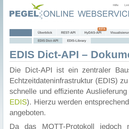
Hilfe
Lin
Überblick
REST-API
HyDAS-API
Visualisieru
EDIS Dict-API
EDIS-Library
EDIS Dict-API – Dokum
Die Dict-API ist ein zentraler 
Echtzeitdateninfrastruktur (EDIS) zu
schnelle und effiziente Auslieferun
EDIS
). Hierzu werden entspreche
angeboten.
Da das MQTT-Protokoll jedoch n