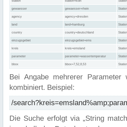
station
station=köln
Stati
gewaesser
gewaesser=rhein
Stati
agency
agency=dresden
Stati
land
land=hamburg
Stati
country
country=deutschland
Statio
einzugsgebiet
einzugsgebiet=ems
Stati
kreis
kreis=emsland
Stati
parameter
parameter=wassertemperatur
Stati
bbox
bbox=7,52,8,53
Statio
Bei Angabe mehrerer Parameter 
kombiniert. Beispiel:
/search?kreis=emsland%amp;parame
Die Suche erfolgt via „String matc