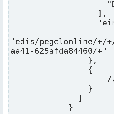
                    "DEK"

                  ],

                  "einzugsgebiet": "Ems",

                  
"edis/pegelonline/+/+
aa41-625afda84460/+"

                },

                {

                    // Weitere Stationen

                }

              ]

            }
