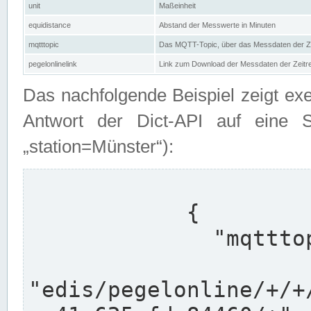
unit
Maßeinheit
equidistance
Abstand der Messwerte in Minuten
mqtttopic
Das MQTT-Topic, über das Messdaten der Ze
pegelonlinelink
Link zum Download der Messdaten der Zeit
Das nachfolgende Beispiel zeigt ex
Antwort der Dict-API auf eine 
„station=Münster“):
            {

              "mqtttopics": [

"edis/pegelonline/+/+