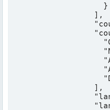
                    }

                  ],

                  "country": "Deutschland",

                  "country_alternatives": [

                    "Germany",

                    "Niemcy",

                    "Alemaña",

                    "Allemagne",

                    "Duitsland"

                  ],

                  "land": "Nordrhein-Westfalen",

                  "land_alternatives": [
