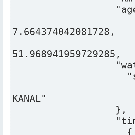
                  "agency": "RHEINE",

                  
7.664374042081728,

                 
51.968941959729285,

                  "water": {

                    "shortname": "DEK",

                    "longname": "DORTMUND-E
KANAL"

                  },

                  "timeseries": [

                    {
