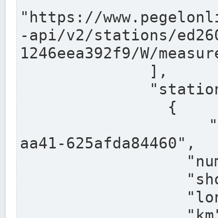
"https://www.pegelonl
-api/v2/stations/ed26
1246eea392f9/W/measure
              ],

              "stations": [

                {

                  "uuid": "ccd3e8f1-39e9-4e09-
aa41-625afda84460",

                  "number": "27800040",

                  "shortname": "MÜNSTER OW",

                  "longname": "MÜNSTER OW",

                  "km": 70.315,
