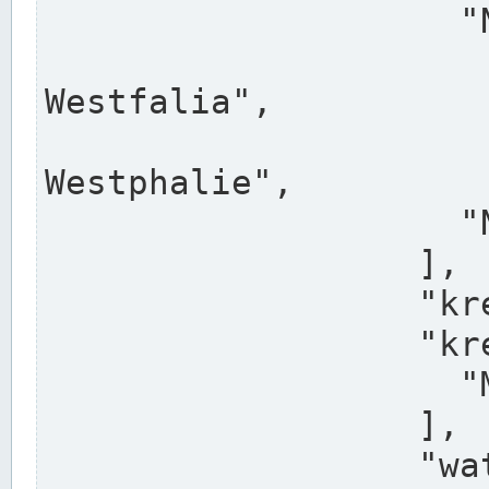
                    "North Rhine-Westphalia",

                    "Nadreni
Westfalia",

                    "Rhéna
Westphalie",

                    "Noordrijn-Westfalen"

                  ],

                  "kreis": "Münster",

                  "kreis_alternatives": [

                    "Munster"

                  ],

                  "water_alternatives": [
