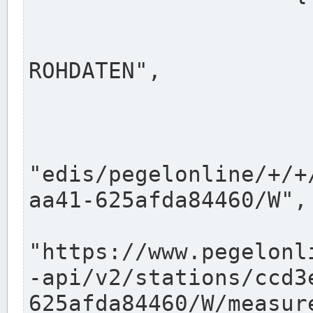
                      "shortname": "W"
                      "longname": "WASSER
ROHDATEN",

                      "unit": "m+NN",
                      "equidistance": 1
                    
"edis/pegelonline/+/+
aa41-625afda84460/W",

                      "pegel
"https://www.pegelonl
-api/v2/stations/ccd3
625afda84460/W/measure