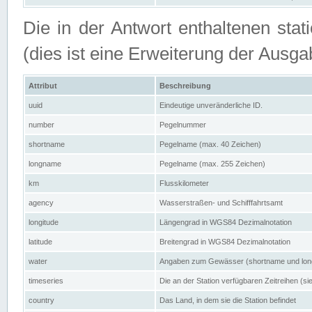
Die in der Antwort enthaltenen stat
(dies ist eine Erweiterung der Au
Attribut
Beschreibung
uuid
Eindeutige unveränderliche ID.
number
Pegelnummer
shortname
Pegelname (max. 40 Zeichen)
longname
Pegelname (max. 255 Zeichen)
km
Flusskilometer
agency
Wasserstraßen- und Schifffahrtsamt
longitude
Längengrad in WGS84 Dezimalnotation
latitude
Breitengrad in WGS84 Dezimalnotation
water
Angaben zum Gewässer (shortname und lo
timeseries
Die an der Station verfügbaren Zeitreihen (si
country
Das Land, in dem sie die Station befindet