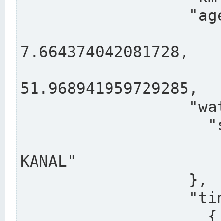
                  "agency": "RHEINE",

                  
7.664374042081728,

                 
51.968941959729285,

                  "water": {

                    "shortname": "DEK",

                    "longname": "DORTMUND-E
KANAL"

                  },

                  "timeseries": [

                    {
