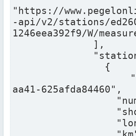
"https://www.pegelonl
-api/v2/stations/ed26
1246eea392f9/W/measure
              ],

              "stations": [

                {

                  "uuid": "ccd3e8f1-39e9-4e09-
aa41-625afda84460",

                  "number": "27800040",

                  "shortname": "MÜNSTER OW",

                  "longname": "MÜNSTER OW",

                  "km": 70.315,
