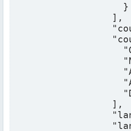
                    }

                  ],

                  "country": "Deutschland",

                  "country_alternatives": [

                    "Germany",

                    "Niemcy",

                    "Alemaña",

                    "Allemagne",

                    "Duitsland"

                  ],

                  "land": "Nordrhein-Westfalen",

                  "land_alternatives": [
