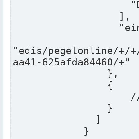
                    "DEK"

                  ],

                  "einzugsgebiet": "Ems",

                  
"edis/pegelonline/+/+
aa41-625afda84460/+"

                },

                {

                    // Weitere Stationen

                }

              ]

            }
