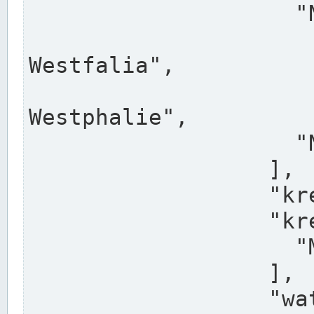
                    "North Rhine-Westphalia",

                    "Nadreni
Westfalia",

                    "Rhéna
Westphalie",

                    "Noordrijn-Westfalen"

                  ],

                  "kreis": "Münster",

                  "kreis_alternatives": [

                    "Munster"

                  ],

                  "water_alternatives": [
