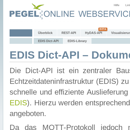
Hilfe
Lin
Überblick
REST-API
HyDAS-API
Visualisieru
EDIS Dict-API
EDIS-Library
EDIS Dict-API – Dokum
Die Dict-API ist ein zentraler 
Echtzeitdateninfrastruktur (EDIS) zu
schnelle und effiziente Auslieferun
EDIS
). Hierzu werden entspreche
angeboten.
Da das MQTT-Protokoll jedoch n