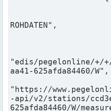
                      "shortname": "W"
                      "longname": "WASSER
ROHDATEN",

                      "unit": "m+NN",
                      "equidistance": 1
                    
"edis/pegelonline/+/+
aa41-625afda84460/W",

                      "pegel
"https://www.pegelonl
-api/v2/stations/ccd3
625afda84460/W/measure