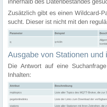
innerhalb des Datenbestandes gesuc
Zusätzlich gibt es einen Wildcard-P
sucht. Dieser ist nicht mit den reg
Parameter
Beispiel
Besch
Allgem
q
q=köln
kombin
Ausgabe von Stationen und i
Die Antwort auf eine Suchanfrag
Inhalten:
Attribut
Beschreibung
mqtttopics
Liste aller Topics des MQTT-Broker, die zur
pegelonlinelinks
Liste der Links zum Download der verfügba
stations
Liste aller Stationen mit ihren Zeitreihen, di