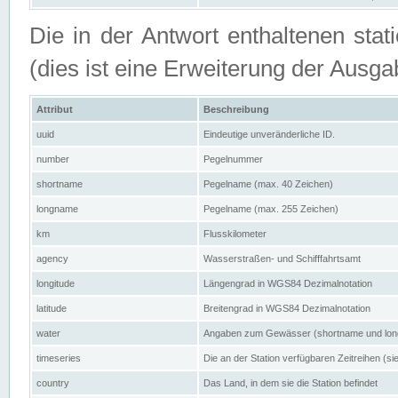
Die in der Antwort enthaltenen stat
(dies ist eine Erweiterung der Au
Attribut
Beschreibung
uuid
Eindeutige unveränderliche ID.
number
Pegelnummer
shortname
Pegelname (max. 40 Zeichen)
longname
Pegelname (max. 255 Zeichen)
km
Flusskilometer
agency
Wasserstraßen- und Schifffahrtsamt
longitude
Längengrad in WGS84 Dezimalnotation
latitude
Breitengrad in WGS84 Dezimalnotation
water
Angaben zum Gewässer (shortname und lo
timeseries
Die an der Station verfügbaren Zeitreihen (si
country
Das Land, in dem sie die Station befindet