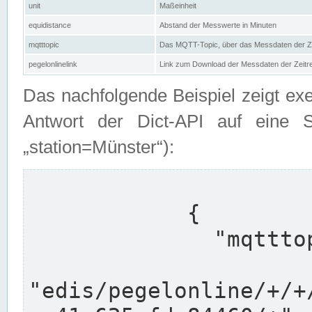
unit
Maßeinheit
equidistance
Abstand der Messwerte in Minuten
mqtttopic
Das MQTT-Topic, über das Messdaten der Ze
pegelonlinelink
Link zum Download der Messdaten der Zeit
Das nachfolgende Beispiel zeigt ex
Antwort der Dict-API auf eine 
„station=Münster“):
            {

              "mqtttopics": [

"edis/pegelonline/+/+