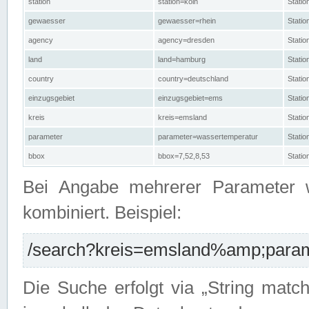
station
station=köln
Stati
gewaesser
gewaesser=rhein
Stati
agency
agency=dresden
Stati
land
land=hamburg
Stati
country
country=deutschland
Statio
einzugsgebiet
einzugsgebiet=ems
Stati
kreis
kreis=emsland
Stati
parameter
parameter=wassertemperatur
Stati
bbox
bbox=7,52,8,53
Statio
Bei Angabe mehrerer Parameter 
kombiniert. Beispiel:
/search?kreis=emsland%amp;parame
Die Suche erfolgt via „String matc