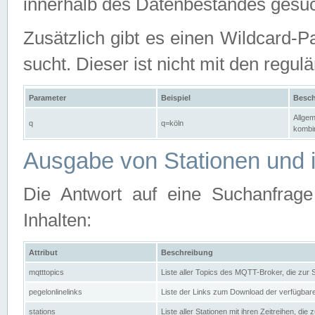
innerhalb des Datenbestandes gesuc
Zusätzlich gibt es einen Wildcard-P
sucht. Dieser ist nicht mit den reg
Parameter
Beispiel
Besch
Allgem
q
q=köln
kombin
Ausgabe von Stationen und i
Die Antwort auf eine Suchanfrag
Inhalten:
Attribut
Beschreibung
mqtttopics
Liste aller Topics des MQTT-Broker, die zur
pegelonlinelinks
Liste der Links zum Download der verfügba
stations
Liste aller Stationen mit ihren Zeitreihen, di