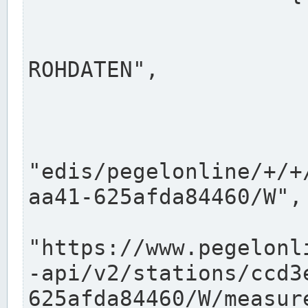
                      "shortname": "W"
                      "longname": "WASSER
ROHDATEN",

                      "unit": "m+NN",
                      "equidistance": 1
                    
"edis/pegelonline/+/+
aa41-625afda84460/W",

                      "pegel
"https://www.pegelonl
-api/v2/stations/ccd3
625afda84460/W/measure