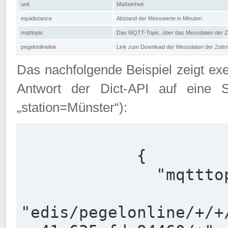
unit
Maßeinheit
equidistance
Abstand der Messwerte in Minuten
mqtttopic
Das MQTT-Topic, über das Messdaten der Ze
pegelonlinelink
Link zum Download der Messdaten der Zeit
Das nachfolgende Beispiel zeigt ex
Antwort der Dict-API auf eine 
„station=Münster“):
            {

              "mqtttopics": [

"edis/pegelonline/+/+