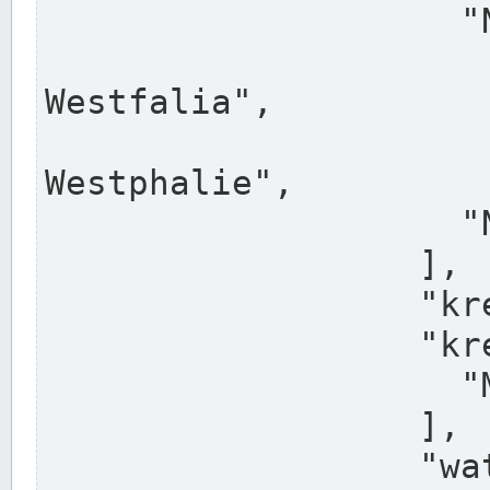
                    "North Rhine-Westphalia",

                    "Nadreni
Westfalia",

                    "Rhéna
Westphalie",

                    "Noordrijn-Westfalen"

                  ],

                  "kreis": "Münster",

                  "kreis_alternatives": [

                    "Munster"

                  ],

                  "water_alternatives": [
