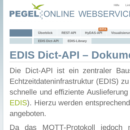
Hilfe
Lin
Überblick
REST-API
HyDAS-API
Visualisieru
EDIS Dict-API
EDIS-Library
EDIS Dict-API – Dokum
Die Dict-API ist ein zentraler 
Echtzeitdateninfrastruktur (EDIS) zu
schnelle und effiziente Auslieferun
EDIS
). Hierzu werden entspreche
angeboten.
Da das MQTT-Protokoll jedoch n