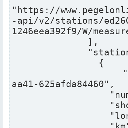
"https://www.pegelonl
-api/v2/stations/ed26
1246eea392f9/W/measure
              ],

              "stations": [

                {

                  "uuid": "ccd3e8f1-39e9-4e09-
aa41-625afda84460",

                  "number": "27800040",

                  "shortname": "MÜNSTER OW",

                  "longname": "MÜNSTER OW",

                  "km": 70.315,
