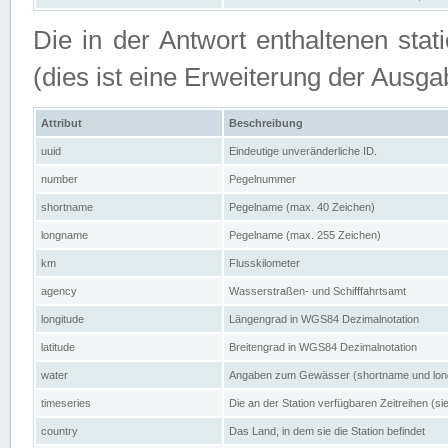
Die in der Antwort enthaltenen stat
(dies ist eine Erweiterung der Au
Attribut
Beschreibung
uuid
Eindeutige unveränderliche ID.
number
Pegelnummer
shortname
Pegelname (max. 40 Zeichen)
longname
Pegelname (max. 255 Zeichen)
km
Flusskilometer
agency
Wasserstraßen- und Schifffahrtsamt
longitude
Längengrad in WGS84 Dezimalnotation
latitude
Breitengrad in WGS84 Dezimalnotation
water
Angaben zum Gewässer (shortname und lo
timeseries
Die an der Station verfügbaren Zeitreihen (si
country
Das Land, in dem sie die Station befindet