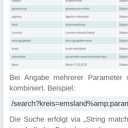
station
station=köln
Stati
gewaesser
gewaesser=rhein
Stati
agency
agency=dresden
Stati
land
land=hamburg
Stati
country
country=deutschland
Statio
einzugsgebiet
einzugsgebiet=ems
Stati
kreis
kreis=emsland
Stati
parameter
parameter=wassertemperatur
Stati
bbox
bbox=7,52,8,53
Statio
Bei Angabe mehrerer Parameter 
kombiniert. Beispiel:
/search?kreis=emsland%amp;parame
Die Suche erfolgt via „String matc