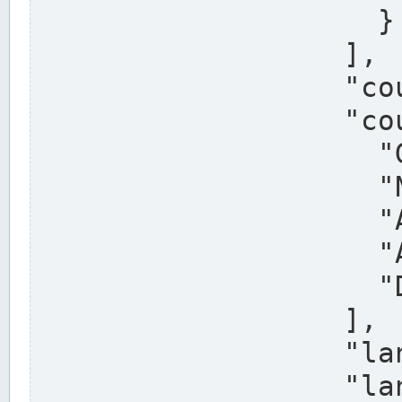
                    }

                  ],

                  "country": "Deutschland",

                  "country_alternatives": [

                    "Germany",

                    "Niemcy",

                    "Alemaña",

                    "Allemagne",

                    "Duitsland"

                  ],

                  "land": "Nordrhein-Westfalen",

                  "land_alternatives": [
