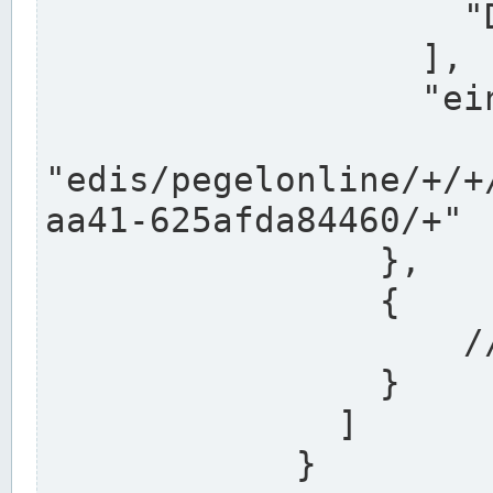
                    "DEK"

                  ],

                  "einzugsgebiet": "Ems",

                  
"edis/pegelonline/+/+
aa41-625afda84460/+"

                },

                {

                    // Weitere Stationen

                }

              ]

            }
