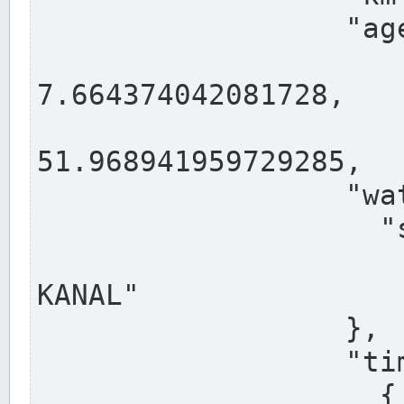
                  "agency": "RHEINE",

                  
7.664374042081728,

                 
51.968941959729285,

                  "water": {

                    "shortname": "DEK",

                    "longname": "DORTMUND-E
KANAL"

                  },

                  "timeseries": [

                    {
