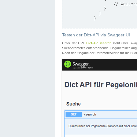
                    // Weitere Stationen

                }

              ]

            }

Testen der Dict-API via Swagger UI
Unter der URL
Dict-API /search
steht über Swagg
Suchparameter entsprechende Eingabefelder angeb
Nach der Eingabe der Parameterwerte für die Suche