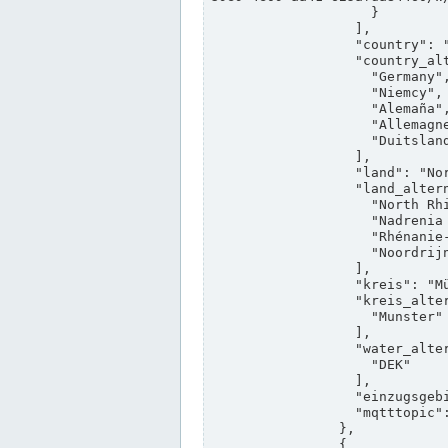
                    }

                  ],

                  "country": "Deutschland",

                  "country_alternatives": [

                    "Germany",

                    "Niemcy",

                    "Alemaña",

                    "Allemagne",

                    "Duitsland"

                  ],

                  "land": "Nordrhein-Westfalen",

                  "land_alternatives": [

                    "North Rhine-Westphalia",

                    "Nadrenia Północna-Westfalia",

                    "Rhénanie-du-Nord-Westphalie",

                    "Noordrijn-Westfalen"

                  ],

                  "kreis": "Münster",

                  "kreis_alternatives": [

                    "Munster"

                  ],

                  "water_alternatives": [

                    "DEK"

                  ],

                  "einzugsgebiet": "Ems",

                  "mqtttopic": "edis/pegelonline/+/+/+/+/ccd3e8f1-39e9-4e09-aa41-625afda84460/+"

                },

                {
