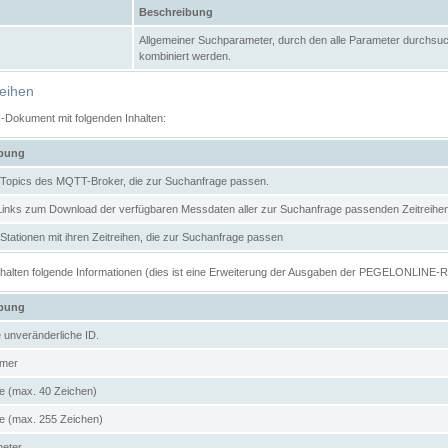
Beschreibung
Allgemeiner Suchparameter, durch den alle Parameter durchsuc
kombiniert werden.
reihen
N-Dokument mit folgenden Inhalten:
ibung
er Topics des MQTT-Broker, die zur Suchanfrage passen.
 Links zum Download der verfügbaren Messdaten aller zur Suchanfrage passenden Zeitrei
r Stationen mit ihren Zeitreihen, die zur Suchanfrage passen
enthalten folgende Informationen (dies ist eine Erweiterung der Ausgaben der PEGELONLINE-
ibung
e unveränderliche ID.
mer
 (max. 40 Zeichen)
 (max. 255 Zeichen)
meter