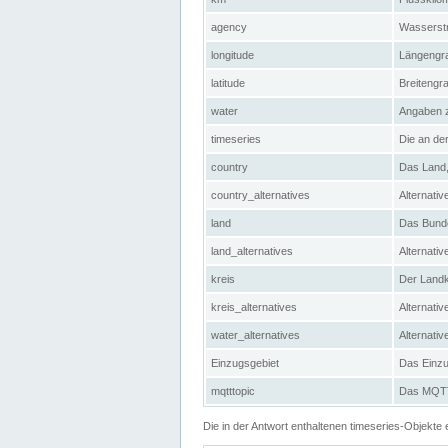
agency
Wasserstr
longitude
Längengra
latitude
Breitengr
water
Angaben 
timeseries
Die an der
country
Das Land, 
country_alternatives
Alternativ
land
Das Bundes
land_alternatives
Alternativ
kreis
Der Landkr
kreis_alternatives
Alternativ
water_alternatives
Alternati
Einzugsgebiet
Das Einzug
mqtttopic
Das MQTT-
Die in der Antwort enthaltenen timeseries-Objekt