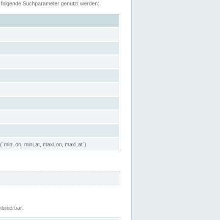
n folgende Suchparameter genutzt werden:
 (`minLon, minLat, maxLon, maxLat`)
binierbar: