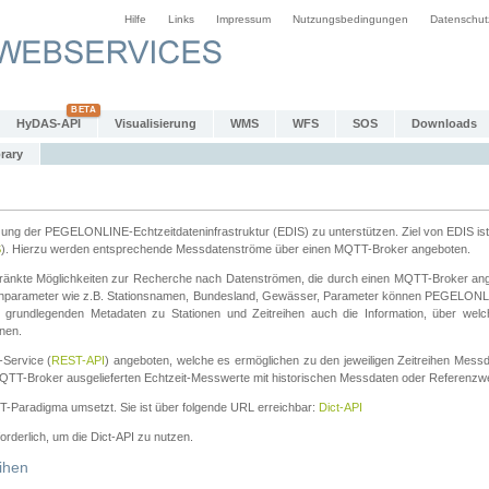
Hilfe
Links
Impressum
Nutzungsbedingungen
Datenschut
HyDAS-API
Visualisierung
WMS
WFS
SOS
Downloads
rary
tzung der PEGELONLINE-Echtzeitdateninfrastruktur (EDIS) zu unterstützen. Ziel von EDIS ist 
S
). Hierzu werden entsprechende Messdatenströme über einen MQTT-Broker angeboten.
änkte Möglichkeiten zur Recherche nach Datenströmen, die durch einen MQTT-Broker ange
chparameter wie z.B. Stationsnamen, Bundesland, Gewässer, Parameter können PEGELONL
n grundlegenden Metadaten zu Stationen und Zeitreihen auch die Information, über wel
nen.
Service (
REST-API
) angeboten, welche es ermöglichen zu den jeweiligen Zeitreihen Mess
QTT-Broker ausgelieferten Echtzeit-Messwerte mit historischen Messdaten oder Referenzwer
ST-Paradigma umsetzt. Sie ist über folgende URL erreichbar:
Dict-API
forderlich, um die Dict-API zu nutzen.
ihen