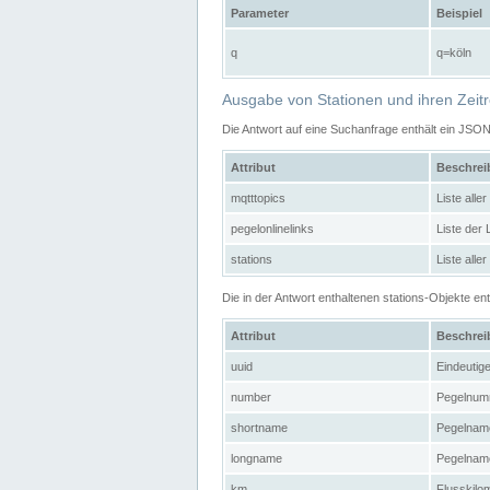
Parameter
Beispiel
q
q=köln
Ausgabe von Stationen und ihren Zeit
Die Antwort auf eine Suchanfrage enthält ein JSO
Attribut
Beschre
mqtttopics
Liste all
pegelonlinelinks
Liste der
stations
Liste alle
Die in der Antwort enthaltenen stations-Objekte 
Attribut
Beschre
uuid
Eindeutig
number
Pegelnum
shortname
Pegelname
longname
Pegelname
km
Flusskilo