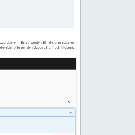
zuprobieren. Hierzu werden für alle unterstützten
lder bitte auf den Button „Try it out“ klicken).