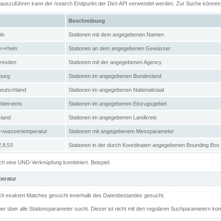
n auszuführen kann der /search Endpunkt der Dict-API verwendet werden. Zur Suche könne
Beschreibung
ln
Stationen mit dem angegebenen Namen
r=rhein
Stationen an dem angegebenen Gewässer
resden
Stationen mit der angegebenen Agency
burg
Stationen im angegebenen Bundesland
eutschland
Stationen im angegebenen Nationalstaat
ebiet=ems
Stationen im angegebenen Einzugsgebiet
sland
Stationen im angegebenen Landkreis
r=wassertemperatur
Stationen mit angegebenem Messparameter
,8,53
Stationen in der durch Koordinaten angegebenen Bounding Box
h eine UND-Verknüpfung kombiniert. Beispiel:
eratur
 nach exakten Matches gesucht innerhalb des Datenbestandes gesucht.
her über alle Stationsparameter sucht. Dieser ist nicht mit den regulären Suchparametern kom