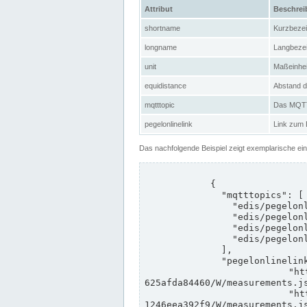
Attribut
Beschre
shortname
Kurzbeze
longname
Langbeze
unit
Maßeinhei
equidistance
Abstand d
mqtttopic
Das MQTT-
pegelonlinelink
Link zum
Das nachfolgende Beispiel zeigt exemplarische ei
            {

              "mqtttopics": [

                "edis/pegelonline/+/+/+/+/ccd3e8f1-39e9-4e09-aa41-625afda84460/+",

                "edis/pegelonline/+/+/+/+/ed260406-bdd6-42ef-bf2a-1246eea392f9/+",

                "edis/pegelonline/+/+/+/+/ccd3e8f1-39e9-4e09-aa41-625afda84460/+",

                "edis/pegelonline/+/+/+/+/ed260406-bdd6-42ef-bf2a-1246eea392f9/+"

              ],

              "pegelonlinelinks": [

                "https://www.pegelonline.wsv.de/webservices/rest-api/v2/stations/ccd3e8f1-39e9-4e09-aa41-
625afda84460/W/measurements.js
                "https://www.pegelonline.wsv.de/webservices/rest-api/v2/stations/ed260406-bdd6-42ef-bf2a-
1246eea392f9/W/measurements.js