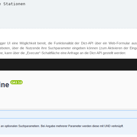
er UI eine Möglichkeit bereit, die Funktionalität der Dict-API über ein Web-Formular aus
oten, über die Nutzende ihre Suchparameter eingeben können (zum Aktivieren der Eingabefe
, kann über die „Execute“-Schaltfläche eine Anfrage an die Dict-API gestellt werden: