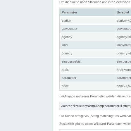
Um die Suche nach Stationen und ihren Zeitreihe
Parameter
Beispiel
station
station=kö
gewaesser
gewaesse
agency
agency=d
land
land=ham
country
country=d
einzugsgebiet
einzugsg
kreis
kreis=em
parameter
paramete
bbox
bbox=7,52
Bei Angabe mehrerer Parameter werden diese durc
/search?kreis=emsland%amp;parameter=lufttemp
Die Suche erfolgt via „String matching“, es wird
Zusätzlich gibt es einen Wildcard-Parameter, welc