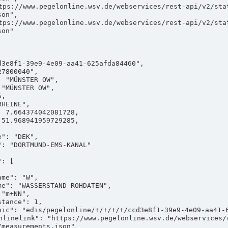
on",

on"

measurements.json"
