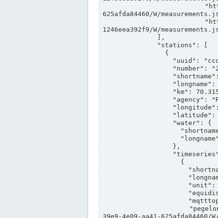
                "https://www.pegelonline.wsv.de/webservices/rest-api/v2/stations/ccd3e8f1-39e9-4e09-aa41-
625afda84460/W/measurements.js
                "https://www.pegelonline.wsv.de/webservices/rest-api/v2/stations/ed260406-bdd6-42ef-bf2a-
1246eea392f9/W/measurements.js
              ],

              "stations": [

                {

                  "uuid": "ccd3e8f1-39e9-4e09-aa41-625afda84460",

                  "number": "27800040",

                  "shortname": "MÜNSTER OW",

                  "longname": "MÜNSTER OW",

                  "km": 70.315,

                  "agency": "RHEINE",

                  "longitude": 7.664374042081728,

                  "latitude": 51.968941959729285,

                  "water": {

                    "shortname": "DEK",

                    "longname": "DORTMUND-EMS-KANAL"

                  },

                  "timeseries": [

                    {

                      "shortname": "W",

                      "longname": "WASSERSTAND ROHDATEN",

                      "unit": "m+NN",

                      "equidistance": 1,

                      "mqtttopic": "edis/pegelonline/+/+/+/+/ccd3e8f1-39e9-4e09-aa41-625afda84460/W",

                      "pegelonlinelink": "https://www.pegelonline.wsv.de/webservices/rest-api/v2/stations/ccd3e8f1-
39e9-4e09-aa41-625afda84460/W/