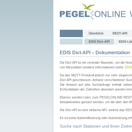
Überblick
REST-API
EDIS Dict-API
EDIS-Lib
EDIS Dict-API – Dokumentation
Die Dict-API ist ein zentraler Baustein, um die Nu
von Messdaten (weitere Informationen siehe:
EDI
Da das MQTT-Protokoll jedoch nur sehr eingeschr
Dict-API geschlossen. Anhand verschiedener Su
Die Antwort auf eine Suchanfrage enthält nebe
Echtzeitdaten der Zeitreihen abonniert werden kön
Ebenso werden Links zum PEGELONLINE-REST-
beispielsweise genutzt werden, um die über den M
Die Dict-API ist eine einfache API, welche das RE
Es ist keine Authentifizierung oder Autorisierung er
Suche nach Stationen und ihren Zeitre