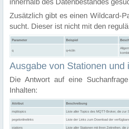
innerhalb des Datenbestandes gesuc
Zusätzlich gibt es einen Wildcard-P
sucht. Dieser ist nicht mit den reg
Parameter
Beispiel
Besch
Allgem
q
q=köln
kombin
Ausgabe von Stationen und i
Die Antwort auf eine Suchanfrag
Inhalten:
Attribut
Beschreibung
mqtttopics
Liste aller Topics des MQTT-Broker, die zur
pegelonlinelinks
Liste der Links zum Download der verfügba
stations
Liste aller Stationen mit ihren Zeitreihen, di