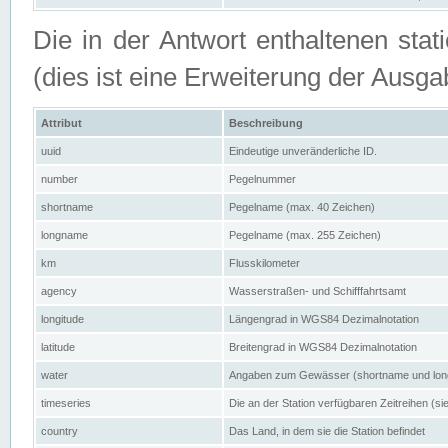
Die in der Antwort enthaltenen stat
(dies ist eine Erweiterung der Au
Attribut
Beschreibung
uuid
Eindeutige unveränderliche ID.
number
Pegelnummer
shortname
Pegelname (max. 40 Zeichen)
longname
Pegelname (max. 255 Zeichen)
km
Flusskilometer
agency
Wasserstraßen- und Schifffahrtsamt
longitude
Längengrad in WGS84 Dezimalnotation
latitude
Breitengrad in WGS84 Dezimalnotation
water
Angaben zum Gewässer (shortname und lo
timeseries
Die an der Station verfügbaren Zeitreihen (si
country
Das Land, in dem sie die Station befindet