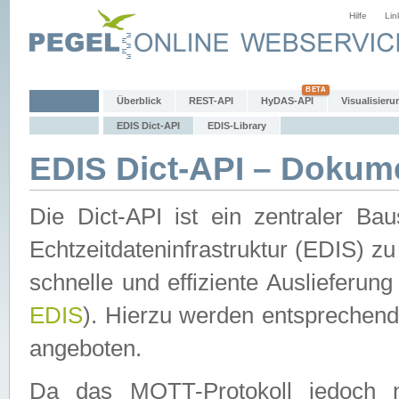
Hilfe
Lin
Überblick
REST-API
HyDAS-API
Visualisieru
EDIS Dict-API
EDIS-Library
EDIS Dict-API – Dokum
Die Dict-API ist ein zentraler 
Echtzeitdateninfrastruktur (EDIS) zu
schnelle und effiziente Auslieferun
EDIS
). Hierzu werden entspreche
angeboten.
Da das MQTT-Protokoll jedoch n