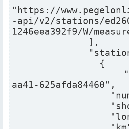
"https://www.pegelonl
-api/v2/stations/ed26
1246eea392f9/W/measure
              ],

              "stations": [

                {

                  "uuid": "ccd3e8f1-39e9-4e09-
aa41-625afda84460",

                  "number": "27800040",

                  "shortname": "MÜNSTER OW",

                  "longname": "MÜNSTER OW",

                  "km": 70.315,
