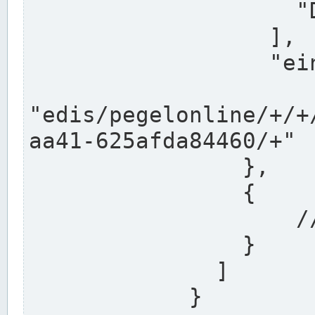
                    "DEK"

                  ],

                  "einzugsgebiet": "Ems",

                  
"edis/pegelonline/+/+
aa41-625afda84460/+"

                },

                {

                    // Weitere Stationen

                }

              ]

            }
