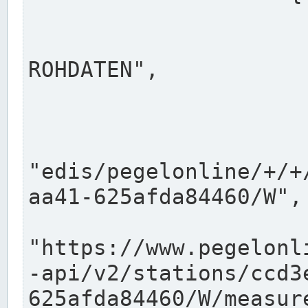
                      "shortname": "W"
                      "longname": "WASSER
ROHDATEN",

                      "unit": "m+NN",
                      "equidistance": 1
                    
"edis/pegelonline/+/+
aa41-625afda84460/W",

                      "pegel
"https://www.pegelonl
-api/v2/stations/ccd3
625afda84460/W/measure