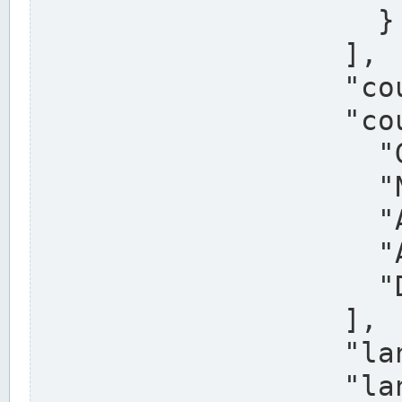
                    }

                  ],

                  "country": "Deutschland",

                  "country_alternatives": [

                    "Germany",

                    "Niemcy",

                    "Alemaña",

                    "Allemagne",

                    "Duitsland"

                  ],

                  "land": "Nordrhein-Westfalen",

                  "land_alternatives": [
