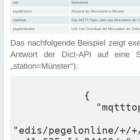
unit
Maßeinheit
equidistance
Abstand der Messwerte in Minuten
mqtttopic
Das MQTT-Topic, über das Messdaten der Ze
pegelonlinelink
Link zum Download der Messdaten der Zeit
Das nachfolgende Beispiel zeigt ex
Antwort der Dict-API auf eine 
„station=Münster“):
            {

              "mqtttopics": [

"edis/pegelonline/+/+