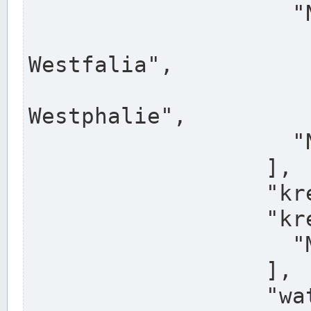
                    "North Rhine-Westphalia",

                    "Nadreni
Westfalia",

                    "Rhéna
Westphalie",

                    "Noordrijn-Westfalen"

                  ],

                  "kreis": "Münster",

                  "kreis_alternatives": [

                    "Munster"

                  ],

                  "water_alternatives": [
