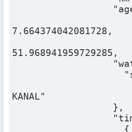
                  "agency": "RHEINE",

                  
7.664374042081728,

                 
51.968941959729285,

                  "water": {

                    "shortname": "DEK",

                    "longname": "DORTMUND-E
KANAL"

                  },

                  "timeseries": [

                    {
