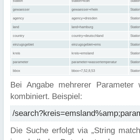
station
station=köln
Stati
gewaesser
gewaesser=rhein
Stati
agency
agency=dresden
Stati
land
land=hamburg
Stati
country
country=deutschland
Statio
einzugsgebiet
einzugsgebiet=ems
Stati
kreis
kreis=emsland
Stati
parameter
parameter=wassertemperatur
Stati
bbox
bbox=7,52,8,53
Statio
Bei Angabe mehrerer Parameter 
kombiniert. Beispiel:
/search?kreis=emsland%amp;parame
Die Suche erfolgt via „String matc