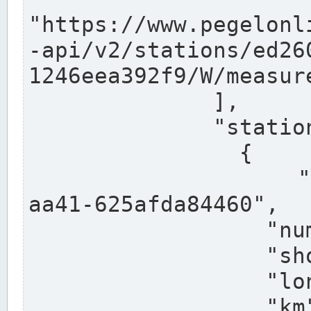
"https://www.pegelonl
-api/v2/stations/ed26
1246eea392f9/W/measure
              ],

              "stations": [

                {

                  "uuid": "ccd3e8f1-39e9-4e09-
aa41-625afda84460",

                  "number": "27800040",

                  "shortname": "MÜNSTER OW",

                  "longname": "MÜNSTER OW",

                  "km": 70.315,
