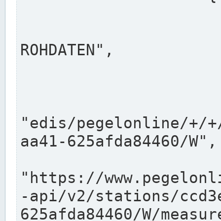
                      "shortname": "W"
                      "longname": "WASSER
ROHDATEN",

                      "unit": "m+NN",
                      "equidistance": 1
                    
"edis/pegelonline/+/+
aa41-625afda84460/W",

                      "pegel
"https://www.pegelonl
-api/v2/stations/ccd3
625afda84460/W/measure