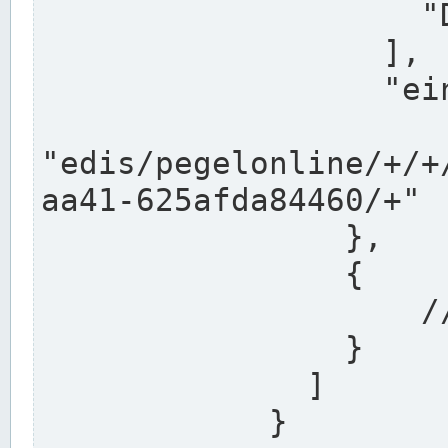
                    "DEK"

                  ],

                  "einzugsgebiet": "Ems",

                  
"edis/pegelonline/+/+
aa41-625afda84460/+"

                },

                {

                    // Weitere Stationen

                }

              ]

            }
