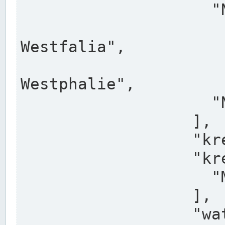
                    "North Rhine-Westphalia",

                    "Nadreni
Westfalia",

                    "Rhéna
Westphalie",

                    "Noordrijn-Westfalen"

                  ],

                  "kreis": "Münster",

                  "kreis_alternatives": [

                    "Munster"

                  ],

                  "water_alternatives": [
