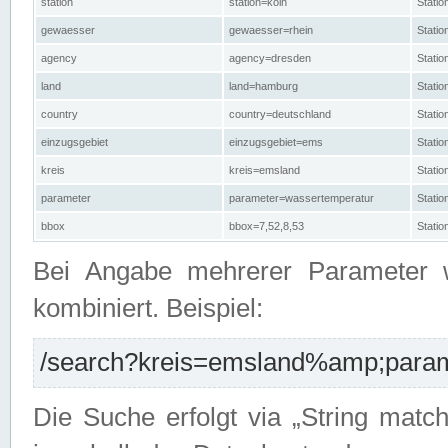
station
station=köln
Stati
gewaesser
gewaesser=rhein
Stati
agency
agency=dresden
Stati
land
land=hamburg
Stati
country
country=deutschland
Statio
einzugsgebiet
einzugsgebiet=ems
Stati
kreis
kreis=emsland
Stati
parameter
parameter=wassertemperatur
Stati
bbox
bbox=7,52,8,53
Statio
Bei Angabe mehrerer Parameter 
kombiniert. Beispiel:
/search?kreis=emsland%amp;parame
Die Suche erfolgt via „String matc