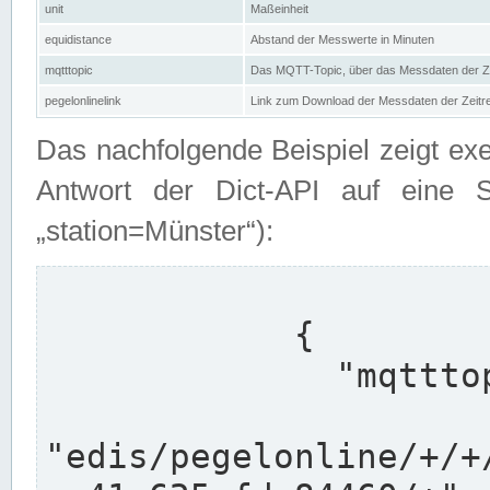
unit
Maßeinheit
equidistance
Abstand der Messwerte in Minuten
mqtttopic
Das MQTT-Topic, über das Messdaten der Ze
pegelonlinelink
Link zum Download der Messdaten der Zeit
Das nachfolgende Beispiel zeigt ex
Antwort der Dict-API auf eine 
„station=Münster“):
            {

              "mqtttopics": [

"edis/pegelonline/+/+