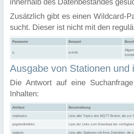
innerhalb des Datenbestandes gesuc
Zusätzlich gibt es einen Wildcard-P
sucht. Dieser ist nicht mit den reg
Parameter
Beispiel
Besch
Allgem
q
q=köln
kombin
Ausgabe von Stationen und i
Die Antwort auf eine Suchanfrag
Inhalten:
Attribut
Beschreibung
mqtttopics
Liste aller Topics des MQTT-Broker, die zur
pegelonlinelinks
Liste der Links zum Download der verfügba
stations
Liste aller Stationen mit ihren Zeitreihen, di