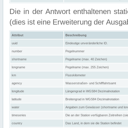
Die in der Antwort enthaltenen stat
(dies ist eine Erweiterung der Au
Attribut
Beschreibung
uuid
Eindeutige unveränderliche ID.
number
Pegelnummer
shortname
Pegelname (max. 40 Zeichen)
longname
Pegelname (max. 255 Zeichen)
km
Flusskilometer
agency
Wasserstraßen- und Schifffahrtsamt
longitude
Längengrad in WGS84 Dezimalnotation
latitude
Breitengrad in WGS84 Dezimalnotation
water
Angaben zum Gewässer (shortname und lo
timeseries
Die an der Station verfügbaren Zeitreihen (si
country
Das Land, in dem sie die Station befindet