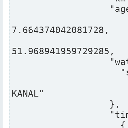
                  "agency": "RHEINE",

                  
7.664374042081728,

                 
51.968941959729285,

                  "water": {

                    "shortname": "DEK",

                    "longname": "DORTMUND-E
KANAL"

                  },

                  "timeseries": [

                    {
