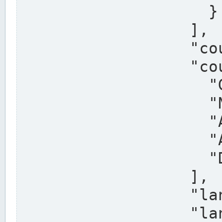
                    }

                  ],

                  "country": "Deutschland",

                  "country_alternatives": [

                    "Germany",

                    "Niemcy",

                    "Alemaña",

                    "Allemagne",

                    "Duitsland"

                  ],

                  "land": "Nordrhein-Westfalen",

                  "land_alternatives": [
