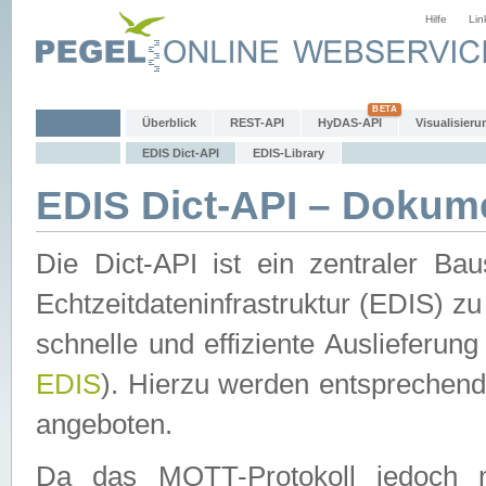
Hilfe
Lin
Überblick
REST-API
HyDAS-API
Visualisieru
EDIS Dict-API
EDIS-Library
EDIS Dict-API – Dokum
Die Dict-API ist ein zentraler 
Echtzeitdateninfrastruktur (EDIS) zu
schnelle und effiziente Auslieferun
EDIS
). Hierzu werden entspreche
angeboten.
Da das MQTT-Protokoll jedoch n