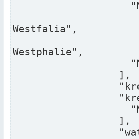
                    "North Rhine-Westphalia",

                    "Nadreni
Westfalia",

                    "Rhéna
Westphalie",

                    "Noordrijn-Westfalen"

                  ],

                  "kreis": "Münster",

                  "kreis_alternatives": [

                    "Munster"

                  ],

                  "water_alternatives": [
