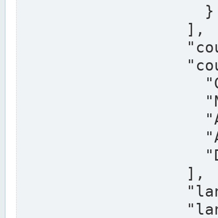
                    }

                  ],

                  "country": "Deutschland",

                  "country_alternatives": [

                    "Germany",

                    "Niemcy",

                    "Alemaña",

                    "Allemagne",

                    "Duitsland"

                  ],

                  "land": "Nordrhein-Westfalen",

                  "land_alternatives": [
