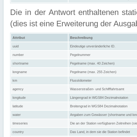
Die in der Antwort enthaltenen stat
(dies ist eine Erweiterung der Au
Attribut
Beschreibung
uuid
Eindeutige unveränderliche ID.
number
Pegelnummer
shortname
Pegelname (max. 40 Zeichen)
longname
Pegelname (max. 255 Zeichen)
km
Flusskilometer
agency
Wasserstraßen- und Schifffahrtsamt
longitude
Längengrad in WGS84 Dezimalnotation
latitude
Breitengrad in WGS84 Dezimalnotation
water
Angaben zum Gewässer (shortname und lo
timeseries
Die an der Station verfügbaren Zeitreihen (si
country
Das Land, in dem sie die Station befindet