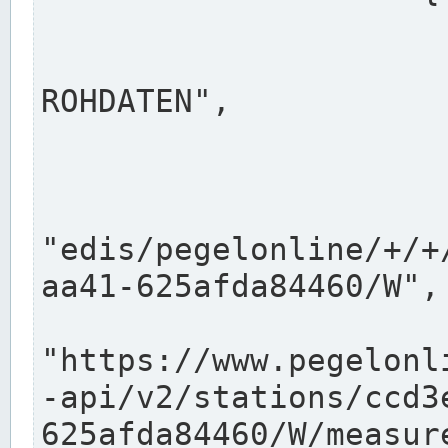
                      "shortname": "W"
                      "longname": "WASSER
ROHDATEN",

                      "unit": "m+NN",
                      "equidistance": 1
                    
"edis/pegelonline/+/+
aa41-625afda84460/W",

                      "pegel
"https://www.pegelonl
-api/v2/stations/ccd3
625afda84460/W/measure