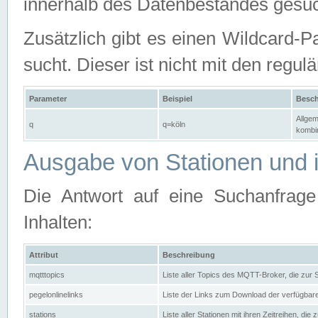
innerhalb des Datenbestandes gesuc
Zusätzlich gibt es einen Wildcard-P
sucht. Dieser ist nicht mit den reg
Parameter
Beispiel
Besch
Allgem
q
q=köln
kombin
Ausgabe von Stationen und i
Die Antwort auf eine Suchanfrag
Inhalten:
Attribut
Beschreibung
mqtttopics
Liste aller Topics des MQTT-Broker, die zur
pegelonlinelinks
Liste der Links zum Download der verfügba
stations
Liste aller Stationen mit ihren Zeitreihen, di