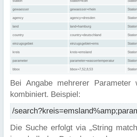
station
station=köln
Stati
gewaesser
gewaesser=rhein
Stati
agency
agency=dresden
Stati
land
land=hamburg
Stati
country
country=deutschland
Statio
einzugsgebiet
einzugsgebiet=ems
Stati
kreis
kreis=emsland
Stati
parameter
parameter=wassertemperatur
Stati
bbox
bbox=7,52,8,53
Statio
Bei Angabe mehrerer Parameter 
kombiniert. Beispiel:
/search?kreis=emsland%amp;parame
Die Suche erfolgt via „String matc