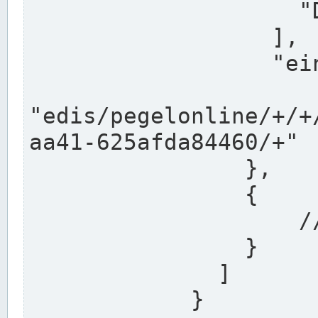
                    "DEK"

                  ],

                  "einzugsgebiet": "Ems",

                  
"edis/pegelonline/+/+
aa41-625afda84460/+"

                },

                {

                    // Weitere Stationen

                }

              ]

            }
