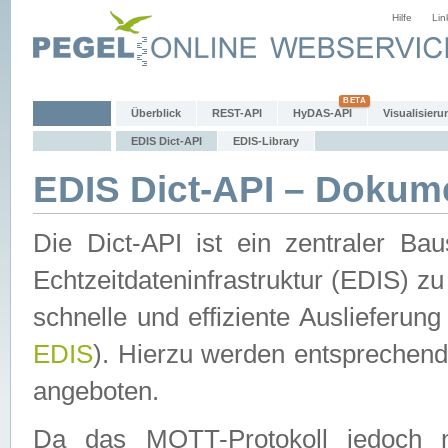
Hilfe
Lin
Überblick
REST-API
HyDAS-API
Visualisieru
EDIS Dict-API
EDIS-Library
EDIS Dict-API – Dokum
Die Dict-API ist ein zentraler 
Echtzeitdateninfrastruktur (EDIS) zu
schnelle und effiziente Auslieferun
EDIS
). Hierzu werden entspreche
angeboten.
Da das MQTT-Protokoll jedoch n