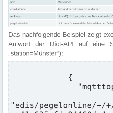
unit
Maßeinheit
equidistance
Abstand der Messwerte in Minuten
mqtttopic
Das MQTT-Topic, über das Messdaten der Ze
pegelonlinelink
Link zum Download der Messdaten der Zeit
Das nachfolgende Beispiel zeigt ex
Antwort der Dict-API auf eine 
„station=Münster“):
            {

              "mqtttopics": [

"edis/pegelonline/+/+