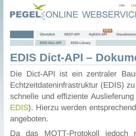
Hilfe
Lin
Überblick
REST-API
HyDAS-API
Visualisieru
EDIS Dict-API
EDIS-Library
EDIS Dict-API – Dokum
Die Dict-API ist ein zentraler 
Echtzeitdateninfrastruktur (EDIS) zu
schnelle und effiziente Auslieferun
EDIS
). Hierzu werden entspreche
angeboten.
Da das MQTT-Protokoll jedoch n