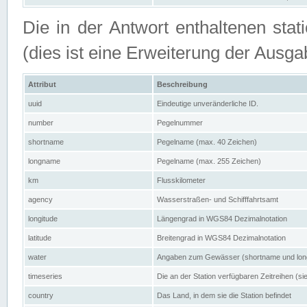
Die in der Antwort enthaltenen stat
(dies ist eine Erweiterung der Au
Attribut
Beschreibung
uuid
Eindeutige unveränderliche ID.
number
Pegelnummer
shortname
Pegelname (max. 40 Zeichen)
longname
Pegelname (max. 255 Zeichen)
km
Flusskilometer
agency
Wasserstraßen- und Schifffahrtsamt
longitude
Längengrad in WGS84 Dezimalnotation
latitude
Breitengrad in WGS84 Dezimalnotation
water
Angaben zum Gewässer (shortname und lo
timeseries
Die an der Station verfügbaren Zeitreihen (si
country
Das Land, in dem sie die Station befindet