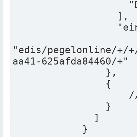
                    "DEK"

                  ],

                  "einzugsgebiet": "Ems",

                  
"edis/pegelonline/+/+
aa41-625afda84460/+"

                },

                {

                    // Weitere Stationen

                }

              ]

            }
