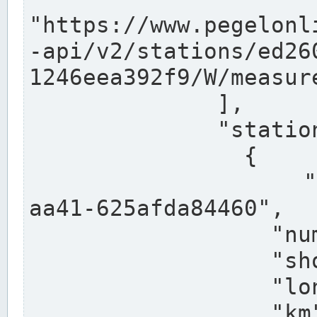
"https://www.pegelonl
-api/v2/stations/ed26
1246eea392f9/W/measure
              ],

              "stations": [

                {

                  "uuid": "ccd3e8f1-39e9-4e09-
aa41-625afda84460",

                  "number": "27800040",

                  "shortname": "MÜNSTER OW",

                  "longname": "MÜNSTER OW",

                  "km": 70.315,
