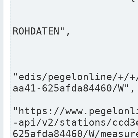
                      "shortname": "W"
                      "longname": "WASSER
ROHDATEN",

                      "unit": "m+NN",
                      "equidistance": 1
                    
"edis/pegelonline/+/+
aa41-625afda84460/W",

                      "pegel
"https://www.pegelonl
-api/v2/stations/ccd3
625afda84460/W/measure