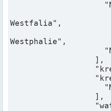
                    "North Rhine-Westphalia",

                    "Nadreni
Westfalia",

                    "Rhéna
Westphalie",

                    "Noordrijn-Westfalen"

                  ],

                  "kreis": "Münster",

                  "kreis_alternatives": [

                    "Munster"

                  ],

                  "water_alternatives": [
