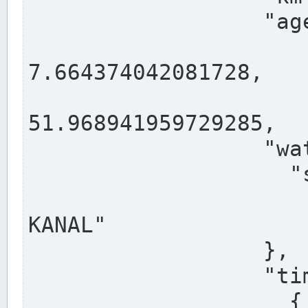
                  "agency": "RHEINE",

                  
7.664374042081728,

                 
51.968941959729285,

                  "water": {

                    "shortname": "DEK",

                    "longname": "DORTMUND-E
KANAL"

                  },

                  "timeseries": [

                    {
