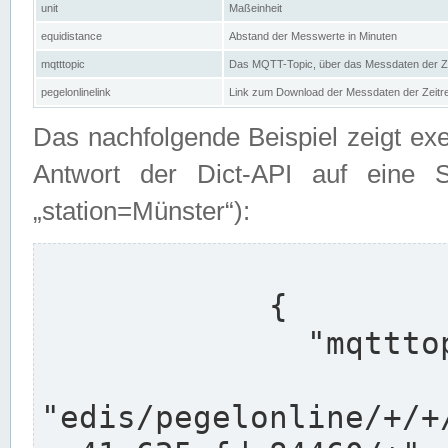
unit
Maßeinheit
equidistance
Abstand der Messwerte in Minuten
mqtttopic
Das MQTT-Topic, über das Messdaten der Ze
pegelonlinelink
Link zum Download der Messdaten der Zeit
Das nachfolgende Beispiel zeigt ex
Antwort der Dict-API auf eine 
„station=Münster“):
            {

              "mqtttopics": [

"edis/pegelonline/+/+