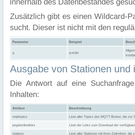
innerhalb des Datenbestandes gesuc
Zusätzlich gibt es einen Wildcard-P
sucht. Dieser ist nicht mit den reg
Parameter
Beispiel
Besch
Allgem
q
q=köln
kombin
Ausgabe von Stationen und i
Die Antwort auf eine Suchanfrag
Inhalten:
Attribut
Beschreibung
mqtttopics
Liste aller Topics des MQTT-Broker, die zur
pegelonlinelinks
Liste der Links zum Download der verfügba
stations
Liste aller Stationen mit ihren Zeitreihen, di