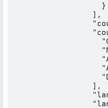
                    }

                  ],

                  "country": "Deutschland",

                  "country_alternatives": [

                    "Germany",

                    "Niemcy",

                    "Alemaña",

                    "Allemagne",

                    "Duitsland"

                  ],

                  "land": "Nordrhein-Westfalen",

                  "land_alternatives": [
