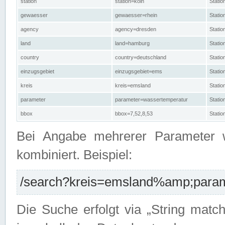
station
station=köln
Stati
gewaesser
gewaesser=rhein
Stati
agency
agency=dresden
Stati
land
land=hamburg
Stati
country
country=deutschland
Statio
einzugsgebiet
einzugsgebiet=ems
Stati
kreis
kreis=emsland
Stati
parameter
parameter=wassertemperatur
Stati
bbox
bbox=7,52,8,53
Statio
Bei Angabe mehrerer Parameter 
kombiniert. Beispiel:
/search?kreis=emsland%amp;parame
Die Suche erfolgt via „String matc