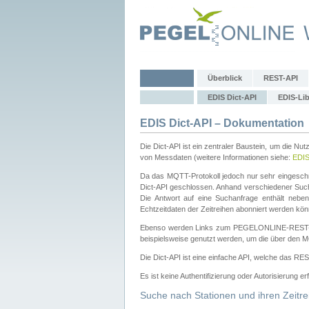
Überblick
REST-API
EDIS Dict-API
EDIS-Lib
EDIS Dict-API – Dokumentation
Die Dict-API ist ein zentraler Baustein, um die Nu
von Messdaten (weitere Informationen siehe:
EDI
Da das MQTT-Protokoll jedoch nur sehr eingeschr
Dict-API geschlossen. Anhand verschiedener Su
Die Antwort auf eine Suchanfrage enthält nebe
Echtzeitdaten der Zeitreihen abonniert werden kön
Ebenso werden Links zum PEGELONLINE-REST-
beispielsweise genutzt werden, um die über den M
Die Dict-API ist eine einfache API, welche das RE
Es ist keine Authentifizierung oder Autorisierung er
Suche nach Stationen und ihren Zeitre