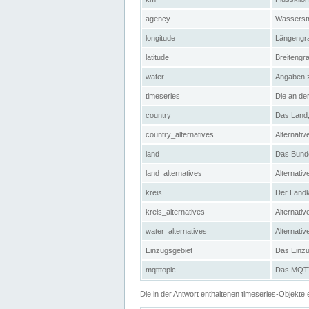
agency
Wasserstr
longitude
Längengra
latitude
Breitengr
water
Angaben 
timeseries
Die an der
country
Das Land, 
country_alternatives
Alternativ
land
Das Bundes
land_alternatives
Alternativ
kreis
Der Landkr
kreis_alternatives
Alternativ
water_alternatives
Alternati
Einzugsgebiet
Das Einzug
mqtttopic
Das MQTT-
Die in der Antwort enthaltenen timeseries-Objekt