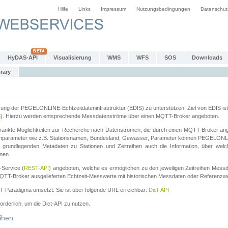
Hilfe
Links
Impressum
Nutzungsbedingungen
Datenschut
HyDAS-API
Visualisierung
WMS
WFS
SOS
Downloads
rary
tzung der PEGELONLINE-Echtzeitdateninfrastruktur (EDIS) zu unterstützen. Ziel von EDIS ist 
S
). Hierzu werden entsprechende Messdatenströme über einen MQTT-Broker angeboten.
änkte Möglichkeiten zur Recherche nach Datenströmen, die durch einen MQTT-Broker ange
chparameter wie z.B. Stationsnamen, Bundesland, Gewässer, Parameter können PEGELONL
n grundlegenden Metadaten zu Stationen und Zeitreihen auch die Information, über wel
nen.
Service (
REST-API
) angeboten, welche es ermöglichen zu den jeweiligen Zeitreihen Mess
QTT-Broker ausgelieferten Echtzeit-Messwerte mit historischen Messdaten oder Referenzwer
ST-Paradigma umsetzt. Sie ist über folgende URL erreichbar:
Dict-API
forderlich, um die Dict-API zu nutzen.
ihen