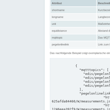
Attribut
Beschre
shortname
Kurzbeze
longname
Langbeze
unit
Maßeinhei
equidistance
Abstand d
mqtttopic
Das MQTT-
pegelonlinelink
Link zum
Das nachfolgende Beispiel zeigt exemplarische ei
            {

              "mqtttopics": [

                "edis/pegelonline/+/+/+/+/ccd3e8f1-39e9-4e09-aa41-625afda84460/+",

                "edis/pegelonline/+/+/+/+/ed260406-bdd6-42ef-bf2a-1246eea392f9/+",

                "edis/pegelonline/+/+/+/+/ccd3e8f1-39e9-4e09-aa41-625afda84460/+",

                "edis/pegelonline/+/+/+/+/ed260406-bdd6-42ef-bf2a-1246eea392f9/+"

              ],

              "pegelonlinelinks": [

                "https://www.pegelonline.wsv.de/webservices/rest-api/v2/stations/ccd3e8f1-39e9-4e09-aa41-
625afda84460/W/measurements.js
                "https://www.pegelonline.wsv.de/webservices/rest-api/v2/stations/ed260406-bdd6-42ef-bf2a-
1246eea392f9/W/measurements.js