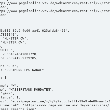
on",

on"

measurements.json"
