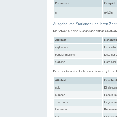
Parameter
Beispiel
q
q=köln
Ausgabe von Stationen und ihren Zeit
Die Antwort auf eine Suchanfrage enthält ein JSO
Attribut
Beschre
mqtttopics
Liste all
pegelonlinelinks
Liste der
stations
Liste alle
Die in der Antwort enthaltenen stations-Objekte 
Attribut
Beschre
uuid
Eindeutig
number
Pegelnum
shortname
Pegelname
longname
Pegelname
km
Flusskilo