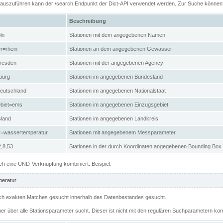
n auszuführen kann der /search Endpunkt der Dict-API verwendet werden. Zur Suche könne
Beschreibung
ln
Stationen mit dem angegebenen Namen
r=rhein
Stationen an dem angegebenen Gewässer
resden
Stationen mit der angegebenen Agency
burg
Stationen im angegebenen Bundesland
eutschland
Stationen im angegebenen Nationalstaat
ebiet=ems
Stationen im angegebenen Einzugsgebiet
sland
Stationen im angegebenen Landkreis
r=wassertemperatur
Stationen mit angegebenem Messparameter
,8,53
Stationen in der durch Koordinaten angegebenen Bounding Box
h eine UND-Verknüpfung kombiniert. Beispiel:
eratur
 nach exakten Matches gesucht innerhalb des Datenbestandes gesucht.
her über alle Stationsparameter sucht. Dieser ist nicht mit den regulären Suchparametern kom