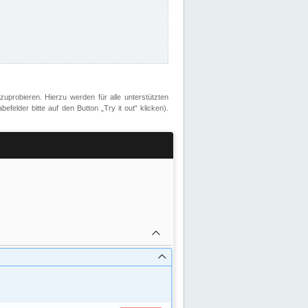
zuprobieren. Hierzu werden für alle unterstützten
lder bitte auf den Button „Try it out“ klicken).