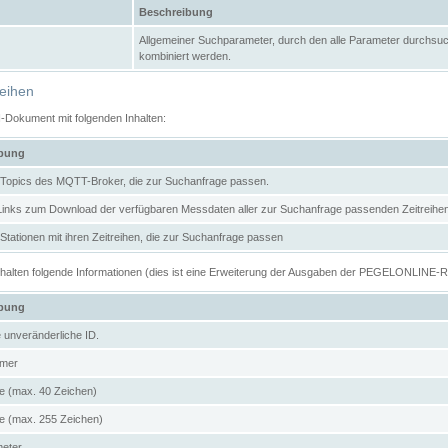
Beschreibung
Allgemeiner Suchparameter, durch den alle Parameter durchsuc
kombiniert werden.
reihen
N-Dokument mit folgenden Inhalten:
ibung
er Topics des MQTT-Broker, die zur Suchanfrage passen.
 Links zum Download der verfügbaren Messdaten aller zur Suchanfrage passenden Zeitrei
r Stationen mit ihren Zeitreihen, die zur Suchanfrage passen
enthalten folgende Informationen (dies ist eine Erweiterung der Ausgaben der PEGELONLINE-
ibung
e unveränderliche ID.
mer
 (max. 40 Zeichen)
 (max. 255 Zeichen)
meter