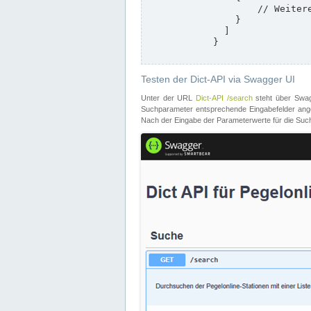
                    // Weitere Stationen

                }

              ]

            }

Testen der Dict-API via Swagger UI
Unter der URL
Dict-API /search
steht über Swagg
Suchparameter entsprechende Eingabefelder angeb
Nach der Eingabe der Parameterwerte für die Suche