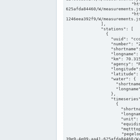
                "https://www.pegelonline.wsv.de/webservices/rest-api/v2/stations/ccd3e8f1-39e9-4e09-aa41-
625afda84460/W/measurements.js
                "https://www.pegelonline.wsv.de/webservices/rest-api/v2/stations/ed260406-bdd6-42ef-bf2a-
1246eea392f9/W/measurements.js
              ],

              "stations": [

                {

                  "uuid": "ccd3e8f1-39e9-4e09-aa41-625afda84460",

                  "number": "27800040",

                  "shortname": "MÜNSTER OW",

                  "longname": "MÜNSTER OW",

                  "km": 70.315,

                  "agency": "RHEINE",

                  "longitude": 7.664374042081728,

                  "latitude": 51.968941959729285,

                  "water": {

                    "shortname": "DEK",

                    "longname": "DORTMUND-EMS-KANAL"

                  },

                  "timeseries": [

                    {

                      "shortname": "W",

                      "longname": "WASSERSTAND ROHDATEN",

                      "unit": "m+NN",

                      "equidistance": 1,

                      "mqtttopic": "edis/pegelonline/+/+/+/+/ccd3e8f1-39e9-4e09-aa41-625afda84460/W",

                      "pegelonlinelink": "https://www.pegelonline.wsv.de/webservices/rest-api/v2/stations/ccd3e8f1-
39e9-4e09-aa41-625afda84460/W/