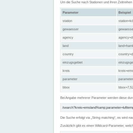
Um die Suche nach Stationen und ihren Zeitreihe
Parameter
Beispiel
station
station=kö
gewaesser
gewaesse
agency
agency=d
land
land=ham
country
country=d
einzugsgebiet
einzugsg
kreis
kreis=em
parameter
paramete
bbox
bbox=7,52
Bei Angabe mehrerer Parameter werden diese durc
/search?kreis=emsland%amp;parameter=lufttemp
Die Suche erfolgt via „String matching“, es wird
Zusätzlich gibt es einen Wildcard-Parameter, welc