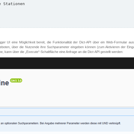
er UI eine Möglichkeit bereit, die Funktionalität der Dict-API über ein Web-Formular aus
oten, über die Nutzende ihre Suchparameter eingeben können (zum Aktivieren der Eingabefe
, kann über die „Execute“-Schaltfläche eine Anfrage an die Dict-API gestellt werden: