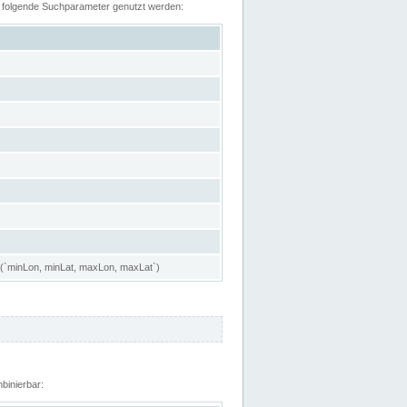
n folgende Suchparameter genutzt werden:
 (`minLon, minLat, maxLon, maxLat`)
binierbar: