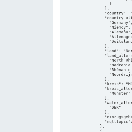
                    }

                  ],

                  "country": "Deutschland",

                  "country_alternatives": [

                    "Germany",

                    "Niemcy",

                    "Alemaña",

                    "Allemagne",

                    "Duitsland"

                  ],

                  "land": "Nordrhein-Westfalen",

                  "land_alternatives": [

                    "North Rhine-Westphalia",

                    "Nadrenia Północna-Westfalia",

                    "Rhénanie-du-Nord-Westphalie",

                    "Noordrijn-Westfalen"

                  ],

                  "kreis": "Münster",

                  "kreis_alternatives": [

                    "Munster"

                  ],

                  "water_alternatives": [

                    "DEK"

                  ],

                  "einzugsgebiet": "Ems",

                  "mqtttopic": "edis/pegelonline/+/+/+/+/ccd3e8f1-39e9-4e09-aa41-625afda84460/+"

                },

                {
