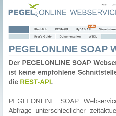
Hilfe
Lin
Überblick
REST-API
HyDAS-API
Visualisieru
User's Guide
Dokumentation
WSDL
PEGELONLINE SOAP W
Der PEGELONLINE SOAP Webservic
ist keine empfohlene Schnittste
die
REST-API
.
PEGELONLINE SOAP Webservice is
Abfrage unterschiedlicher zeitak