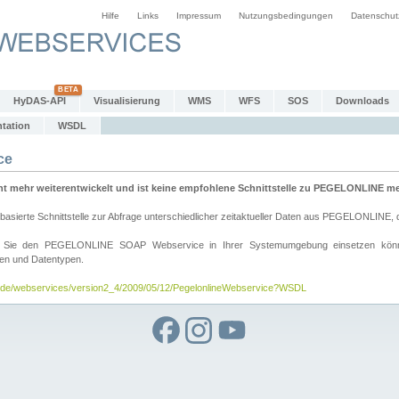
Hilfe
Links
Impressum
Nutzungsbedingungen
Datenschut
HyDAS-API
Visualisierung
WMS
WFS
SOS
Downloads
tation
WSDL
ce
mehr weiterentwickelt und ist keine empfohlene Schnittstelle zu PEGELONLINE meh
rte Schnittstelle zur Abfrage unterschiedlicher zeitaktueller Daten aus PEGELONLINE, die
wie Sie den PEGELONLINE SOAP Webservice in Ihrer Systemumgebung einsetzen kö
den und Datentypen.
v.de/webservices/version2_4/2009/05/12/PegelonlineWebservice?WSDL