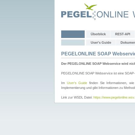
Überblick
REST-API
User's Guide
Dokumen
PEGELONLINE SOAP Webservi
Der PEGELONLINE SOAP Webservice wird nicht 
PEGELONLINE SOAP Webservice ist eine SOAP-basie
Im
User's Guide
finden Sie Informationen, 
Implementierung und gibt Informationen zu Metho
Link zur WSDL Datei:
https://www.pegelonline.ws