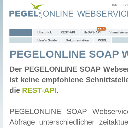
Hilfe
Lin
Überblick
REST-API
HyDAS-API
Visualisieru
User's Guide
Dokumentation
WSDL
PEGELONLINE SOAP W
Der PEGELONLINE SOAP Webservic
ist keine empfohlene Schnittste
die
REST-API
.
PEGELONLINE SOAP Webservice is
Abfrage unterschiedlicher zeitak