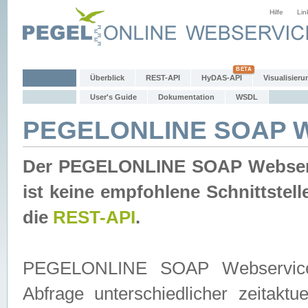
Hilfe
Lin
Überblick
REST-API
HyDAS-API
Visualisieru
User's Guide
Dokumentation
WSDL
PEGELONLINE SOAP W
Der PEGELONLINE SOAP Webservic
ist keine empfohlene Schnittste
die
REST-API
.
PEGELONLINE SOAP Webservice is
Abfrage unterschiedlicher zeitak