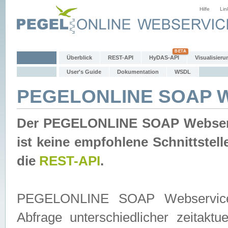
Hilfe
Lin
Überblick
REST-API
HyDAS-API
Visualisieru
User's Guide
Dokumentation
WSDL
PEGELONLINE SOAP W
Der PEGELONLINE SOAP Webservic
ist keine empfohlene Schnittste
die
REST-API
.
PEGELONLINE SOAP Webservice is
Abfrage unterschiedlicher zeitak