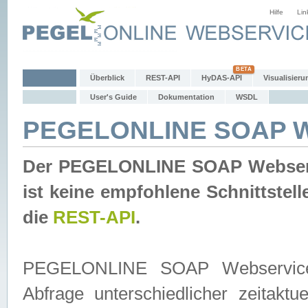
Hilfe
Lin
Überblick
REST-API
HyDAS-API
Visualisieru
User's Guide
Dokumentation
WSDL
PEGELONLINE SOAP W
Der PEGELONLINE SOAP Webservic
ist keine empfohlene Schnittste
die
REST-API
.
PEGELONLINE SOAP Webservice is
Abfrage unterschiedlicher zeitak