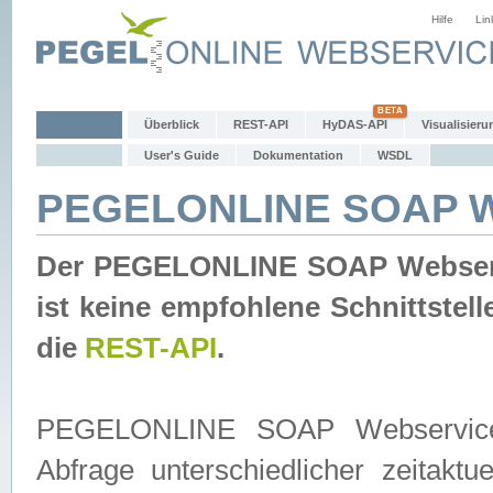
Hilfe
Lin
Überblick
REST-API
HyDAS-API
Visualisieru
User's Guide
Dokumentation
WSDL
PEGELONLINE SOAP W
Der PEGELONLINE SOAP Webservic
ist keine empfohlene Schnittste
die
REST-API
.
PEGELONLINE SOAP Webservice is
Abfrage unterschiedlicher zeitak