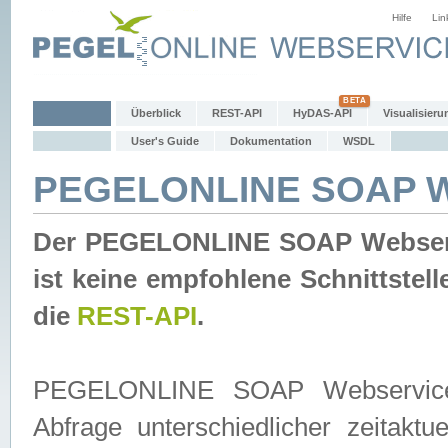
Hilfe
Lin
Überblick
REST-API
HyDAS-API
Visualisieru
User's Guide
Dokumentation
WSDL
PEGELONLINE SOAP W
Der PEGELONLINE SOAP Webservic
ist keine empfohlene Schnittste
die
REST-API
.
PEGELONLINE SOAP Webservice is
Abfrage unterschiedlicher zeitak