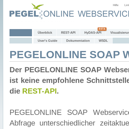
Hilfe
Lin
Überblick
REST-API
HyDAS-API
Visualisieru
User's Guide
Dokumentation
WSDL
PEGELONLINE SOAP W
Der PEGELONLINE SOAP Webservic
ist keine empfohlene Schnittste
die
REST-API
.
PEGELONLINE SOAP Webservice is
Abfrage unterschiedlicher zeitak