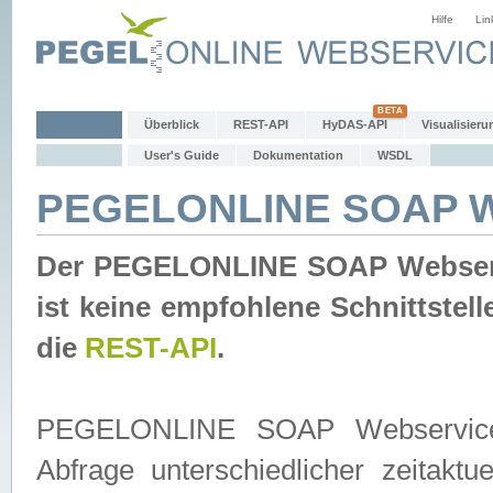
Hilfe
Lin
Überblick
REST-API
HyDAS-API
Visualisieru
User's Guide
Dokumentation
WSDL
PEGELONLINE SOAP W
Der PEGELONLINE SOAP Webservic
ist keine empfohlene Schnittste
die
REST-API
.
PEGELONLINE SOAP Webservice is
Abfrage unterschiedlicher zeitak