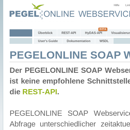
Hilfe
Lin
Überblick
REST-API
HyDAS-API
Visualisieru
User's Guide
Dokumentation
WSDL
PEGELONLINE SOAP W
Der PEGELONLINE SOAP Webservic
ist keine empfohlene Schnittste
die
REST-API
.
PEGELONLINE SOAP Webservice is
Abfrage unterschiedlicher zeitak