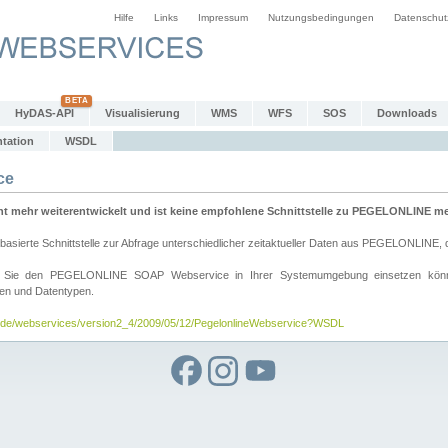
Hilfe
Links
Impressum
Nutzungsbedingungen
Datenschut
HyDAS-API
Visualisierung
WMS
WFS
SOS
Downloads
tation
WSDL
ce
mehr weiterentwickelt und ist keine empfohlene Schnittstelle zu PEGELONLINE meh
rte Schnittstelle zur Abfrage unterschiedlicher zeitaktueller Daten aus PEGELONLINE, die
wie Sie den PEGELONLINE SOAP Webservice in Ihrer Systemumgebung einsetzen kö
den und Datentypen.
v.de/webservices/version2_4/2009/05/12/PegelonlineWebservice?WSDL