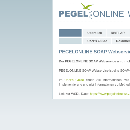
Überblick
REST-API
User's Guide
Dokumen
PEGELONLINE SOAP Webservi
Der PEGELONLINE SOAP Webservice wird nicht 
PEGELONLINE SOAP Webservice ist eine SOAP-basie
Im
User's Guide
finden Sie Informationen, 
Implementierung und gibt Informationen zu Metho
Link zur WSDL Datei:
https://www.pegelonline.ws