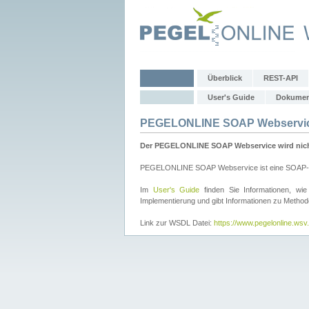
Überblick
REST-API
User's Guide
Dokumen
PEGELONLINE SOAP Webservi
Der PEGELONLINE SOAP Webservice wird nicht 
PEGELONLINE SOAP Webservice ist eine SOAP-basie
Im
User's Guide
finden Sie Informationen, 
Implementierung und gibt Informationen zu Metho
Link zur WSDL Datei:
https://www.pegelonline.ws