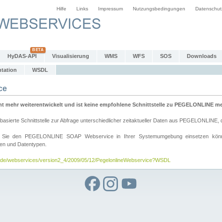
Hilfe
Links
Impressum
Nutzungsbedingungen
Datenschut
HyDAS-API
Visualisierung
WMS
WFS
SOS
Downloads
tation
WSDL
ce
mehr weiterentwickelt und ist keine empfohlene Schnittstelle zu PEGELONLINE meh
rte Schnittstelle zur Abfrage unterschiedlicher zeitaktueller Daten aus PEGELONLINE, die
wie Sie den PEGELONLINE SOAP Webservice in Ihrer Systemumgebung einsetzen kö
den und Datentypen.
v.de/webservices/version2_4/2009/05/12/PegelonlineWebservice?WSDL