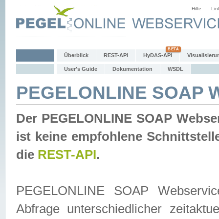
Hilfe
Lin
Überblick
REST-API
HyDAS-API
Visualisieru
User's Guide
Dokumentation
WSDL
PEGELONLINE SOAP W
Der PEGELONLINE SOAP Webservic
ist keine empfohlene Schnittste
die
REST-API
.
PEGELONLINE SOAP Webservice is
Abfrage unterschiedlicher zeitak