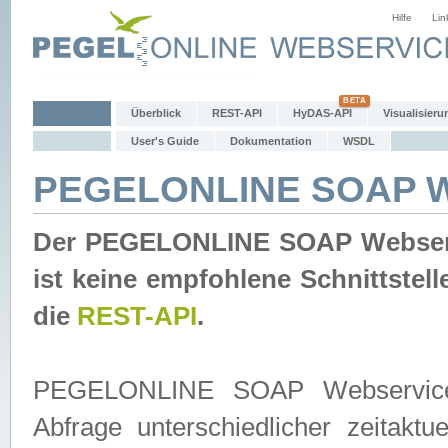
Hilfe
Lin
Überblick
REST-API
HyDAS-API
Visualisieru
User's Guide
Dokumentation
WSDL
PEGELONLINE SOAP W
Der PEGELONLINE SOAP Webservic
ist keine empfohlene Schnittste
die
REST-API
.
PEGELONLINE SOAP Webservice is
Abfrage unterschiedlicher zeitak