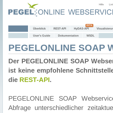
Hilfe
Lin
Überblick
REST-API
HyDAS-API
Visualisieru
User's Guide
Dokumentation
WSDL
PEGELONLINE SOAP W
Der PEGELONLINE SOAP Webservic
ist keine empfohlene Schnittste
die
REST-API
.
PEGELONLINE SOAP Webservice is
Abfrage unterschiedlicher zeitak