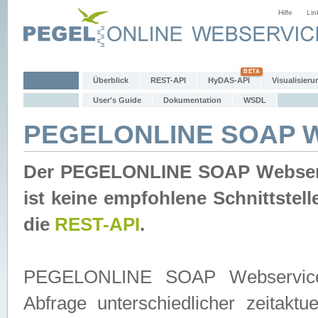
Hilfe
Lin
Überblick
REST-API
HyDAS-API
Visualisieru
User's Guide
Dokumentation
WSDL
PEGELONLINE SOAP W
Der PEGELONLINE SOAP Webservic
ist keine empfohlene Schnittste
die
REST-API
.
PEGELONLINE SOAP Webservice is
Abfrage unterschiedlicher zeitak