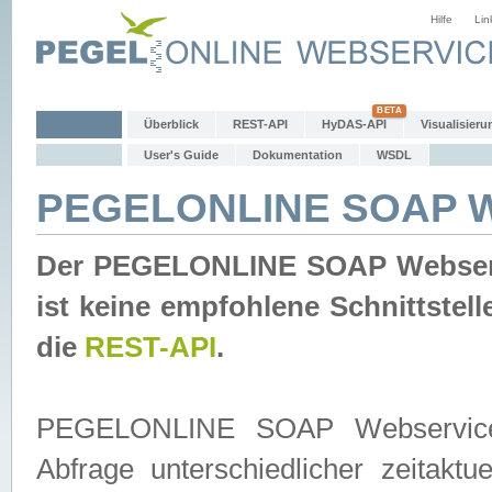
Hilfe
Lin
Überblick
REST-API
HyDAS-API
Visualisieru
User's Guide
Dokumentation
WSDL
PEGELONLINE SOAP W
Der PEGELONLINE SOAP Webservic
ist keine empfohlene Schnittste
die
REST-API
.
PEGELONLINE SOAP Webservice is
Abfrage unterschiedlicher zeitak