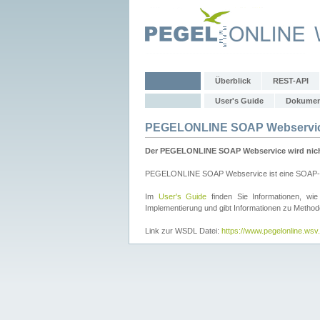
Überblick
REST-API
User's Guide
Dokumen
PEGELONLINE SOAP Webservi
Der PEGELONLINE SOAP Webservice wird nicht 
PEGELONLINE SOAP Webservice ist eine SOAP-basie
Im
User's Guide
finden Sie Informationen, 
Implementierung und gibt Informationen zu Metho
Link zur WSDL Datei:
https://www.pegelonline.ws