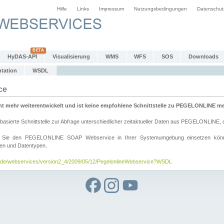
Hilfe
Links
Impressum
Nutzungsbedingungen
Datenschut
HyDAS-API
Visualisierung
WMS
WFS
SOS
Downloads
tation
WSDL
ce
mehr weiterentwickelt und ist keine empfohlene Schnittstelle zu PEGELONLINE meh
rte Schnittstelle zur Abfrage unterschiedlicher zeitaktueller Daten aus PEGELONLINE, die
wie Sie den PEGELONLINE SOAP Webservice in Ihrer Systemumgebung einsetzen kö
den und Datentypen.
v.de/webservices/version2_4/2009/05/12/PegelonlineWebservice?WSDL