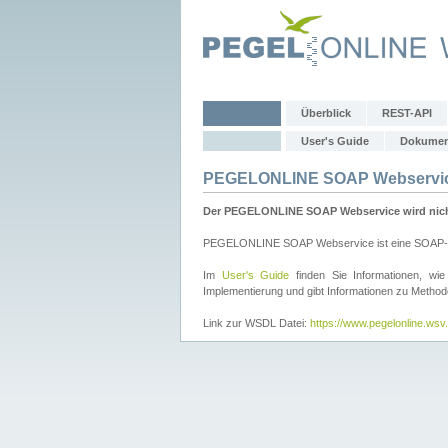
Überblick
REST-API
User's Guide
Dokumen
PEGELONLINE SOAP Webservi
Der PEGELONLINE SOAP Webservice wird nicht 
PEGELONLINE SOAP Webservice ist eine SOAP-basie
Im
User's Guide
finden Sie Informationen, 
Implementierung und gibt Informationen zu Metho
Link zur WSDL Datei:
https://www.pegelonline.ws