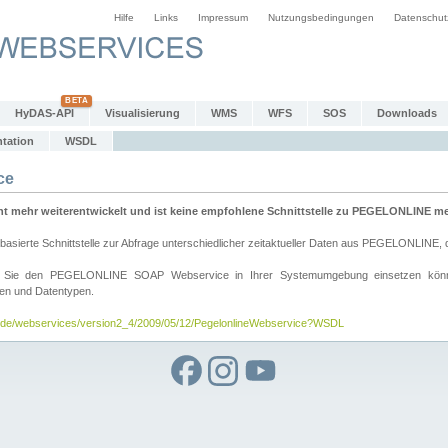
Hilfe
Links
Impressum
Nutzungsbedingungen
Datenschut
HyDAS-API
Visualisierung
WMS
WFS
SOS
Downloads
tation
WSDL
ce
mehr weiterentwickelt und ist keine empfohlene Schnittstelle zu PEGELONLINE meh
rte Schnittstelle zur Abfrage unterschiedlicher zeitaktueller Daten aus PEGELONLINE, die
wie Sie den PEGELONLINE SOAP Webservice in Ihrer Systemumgebung einsetzen kö
den und Datentypen.
v.de/webservices/version2_4/2009/05/12/PegelonlineWebservice?WSDL