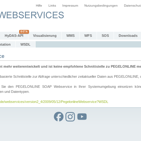
Hilfe
Links
Impressum
Nutzungsbedingungen
Datenschut
HyDAS-API
Visualisierung
WMS
WFS
SOS
Downloads
tation
WSDL
ce
mehr weiterentwickelt und ist keine empfohlene Schnittstelle zu PEGELONLINE meh
rte Schnittstelle zur Abfrage unterschiedlicher zeitaktueller Daten aus PEGELONLINE, die
wie Sie den PEGELONLINE SOAP Webservice in Ihrer Systemumgebung einsetzen kö
den und Datentypen.
v.de/webservices/version2_4/2009/05/12/PegelonlineWebservice?WSDL