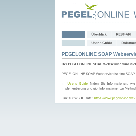
Überblick
REST-API
User's Guide
Dokumen
PEGELONLINE SOAP Webservi
Der PEGELONLINE SOAP Webservice wird nicht 
PEGELONLINE SOAP Webservice ist eine SOAP-basie
Im
User's Guide
finden Sie Informationen, 
Implementierung und gibt Informationen zu Metho
Link zur WSDL Datei:
https://www.pegelonline.ws