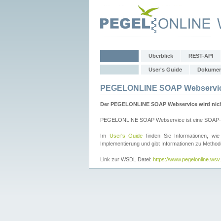
Überblick
REST-API
User's Guide
Dokumen
PEGELONLINE SOAP Webservi
Der PEGELONLINE SOAP Webservice wird nicht 
PEGELONLINE SOAP Webservice ist eine SOAP-basie
Im
User's Guide
finden Sie Informationen, 
Implementierung und gibt Informationen zu Metho
Link zur WSDL Datei:
https://www.pegelonline.ws