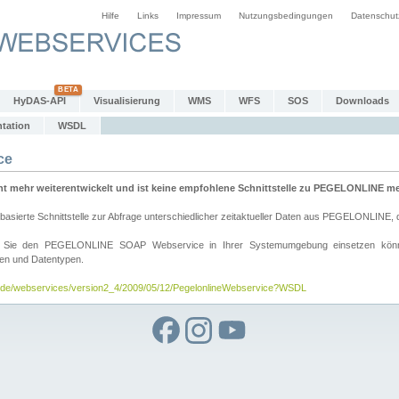
Hilfe
Links
Impressum
Nutzungsbedingungen
Datenschut
HyDAS-API
Visualisierung
WMS
WFS
SOS
Downloads
tation
WSDL
ce
mehr weiterentwickelt und ist keine empfohlene Schnittstelle zu PEGELONLINE meh
rte Schnittstelle zur Abfrage unterschiedlicher zeitaktueller Daten aus PEGELONLINE, die
wie Sie den PEGELONLINE SOAP Webservice in Ihrer Systemumgebung einsetzen kö
den und Datentypen.
v.de/webservices/version2_4/2009/05/12/PegelonlineWebservice?WSDL