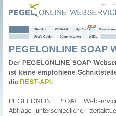
Hilfe
Lin
Überblick
REST-API
HyDAS-API
Visualisieru
User's Guide
Dokumentation
WSDL
PEGELONLINE SOAP W
Der PEGELONLINE SOAP Webservic
ist keine empfohlene Schnittste
die
REST-API
.
PEGELONLINE SOAP Webservice is
Abfrage unterschiedlicher zeitak