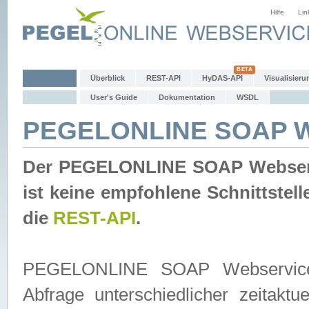
Hilfe
Lin
Überblick
REST-API
HyDAS-API
Visualisieru
User's Guide
Dokumentation
WSDL
PEGELONLINE SOAP W
Der PEGELONLINE SOAP Webservic
ist keine empfohlene Schnittste
die
REST-API
.
PEGELONLINE SOAP Webservice is
Abfrage unterschiedlicher zeitak