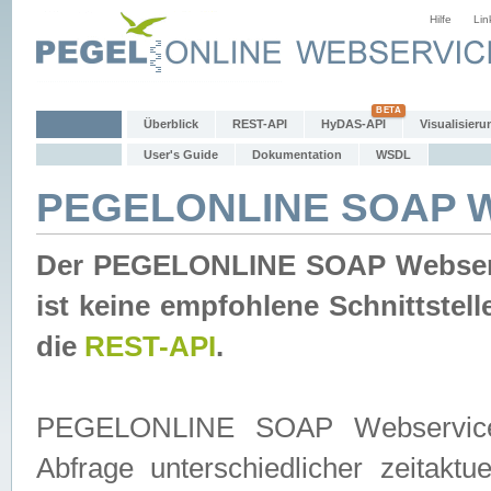
Hilfe
Lin
Überblick
REST-API
HyDAS-API
Visualisieru
User's Guide
Dokumentation
WSDL
PEGELONLINE SOAP W
Der PEGELONLINE SOAP Webservic
ist keine empfohlene Schnittste
die
REST-API
.
PEGELONLINE SOAP Webservice is
Abfrage unterschiedlicher zeitak