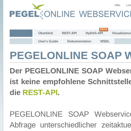
Hilfe
Lin
Überblick
REST-API
HyDAS-API
Visualisieru
User's Guide
Dokumentation
WSDL
PEGELONLINE SOAP W
Der PEGELONLINE SOAP Webservic
ist keine empfohlene Schnittste
die
REST-API
.
PEGELONLINE SOAP Webservice is
Abfrage unterschiedlicher zeitak