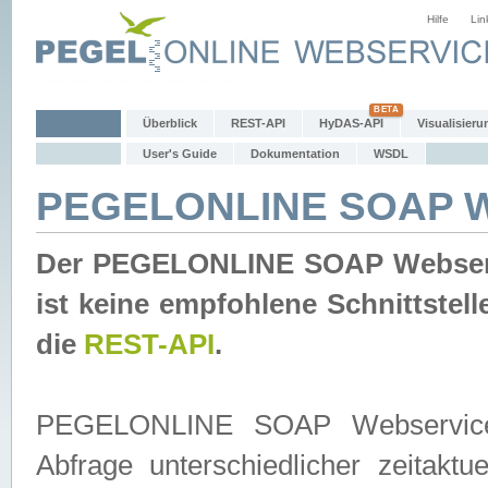
Hilfe
Lin
Überblick
REST-API
HyDAS-API
Visualisieru
User's Guide
Dokumentation
WSDL
PEGELONLINE SOAP W
Der PEGELONLINE SOAP Webservic
ist keine empfohlene Schnittste
die
REST-API
.
PEGELONLINE SOAP Webservice is
Abfrage unterschiedlicher zeitak