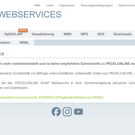
Hilfe
Links
Impressum
Nutzungsbedingungen
Datenschut
HyDAS-API
Visualisierung
WMS
WFS
SOS
Downloads
tation
WSDL
ce
mehr weiterentwickelt und ist keine empfohlene Schnittstelle zu PEGELONLINE meh
rte Schnittstelle zur Abfrage unterschiedlicher zeitaktueller Daten aus PEGELONLINE, die
wie Sie den PEGELONLINE SOAP Webservice in Ihrer Systemumgebung einsetzen kö
den und Datentypen.
v.de/webservices/version2_4/2009/05/12/PegelonlineWebservice?WSDL