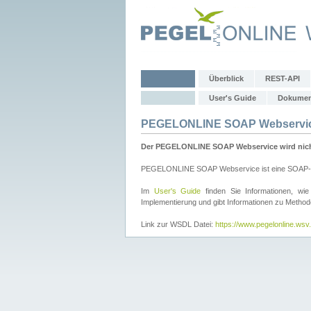
Überblick
REST-API
User's Guide
Dokumen
PEGELONLINE SOAP Webservi
Der PEGELONLINE SOAP Webservice wird nicht 
PEGELONLINE SOAP Webservice ist eine SOAP-basie
Im
User's Guide
finden Sie Informationen, 
Implementierung und gibt Informationen zu Metho
Link zur WSDL Datei:
https://www.pegelonline.ws