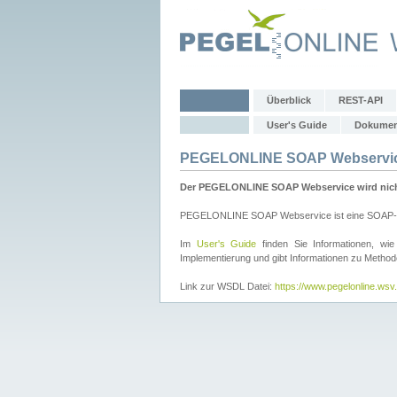
Überblick
REST-API
User's Guide
Dokumen
PEGELONLINE SOAP Webservi
Der PEGELONLINE SOAP Webservice wird nicht 
PEGELONLINE SOAP Webservice ist eine SOAP-basie
Im
User's Guide
finden Sie Informationen, 
Implementierung und gibt Informationen zu Metho
Link zur WSDL Datei:
https://www.pegelonline.ws