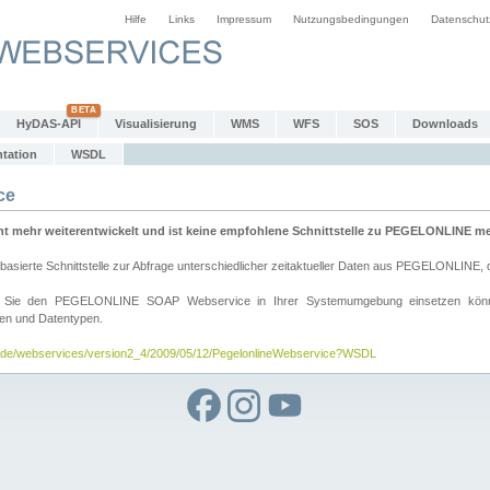
Hilfe
Links
Impressum
Nutzungsbedingungen
Datenschut
HyDAS-API
Visualisierung
WMS
WFS
SOS
Downloads
tation
WSDL
ce
mehr weiterentwickelt und ist keine empfohlene Schnittstelle zu PEGELONLINE meh
rte Schnittstelle zur Abfrage unterschiedlicher zeitaktueller Daten aus PEGELONLINE, die
wie Sie den PEGELONLINE SOAP Webservice in Ihrer Systemumgebung einsetzen kö
den und Datentypen.
v.de/webservices/version2_4/2009/05/12/PegelonlineWebservice?WSDL