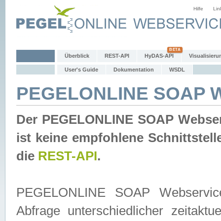
Hilfe
Lin
Überblick
REST-API
HyDAS-API
Visualisieru
User's Guide
Dokumentation
WSDL
PEGELONLINE SOAP W
Der PEGELONLINE SOAP Webservic
ist keine empfohlene Schnittste
die
REST-API
.
PEGELONLINE SOAP Webservice is
Abfrage unterschiedlicher zeitak