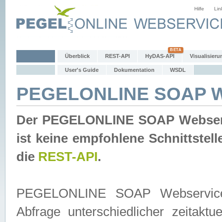
Hilfe
Lin
Überblick
REST-API
HyDAS-API
Visualisieru
User's Guide
Dokumentation
WSDL
PEGELONLINE SOAP W
Der PEGELONLINE SOAP Webservic
ist keine empfohlene Schnittste
die
REST-API
.
PEGELONLINE SOAP Webservice is
Abfrage unterschiedlicher zeitak