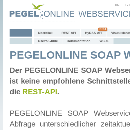
Hilfe
Lin
Überblick
REST-API
HyDAS-API
Visualisieru
User's Guide
Dokumentation
WSDL
PEGELONLINE SOAP W
Der PEGELONLINE SOAP Webservic
ist keine empfohlene Schnittste
die
REST-API
.
PEGELONLINE SOAP Webservice is
Abfrage unterschiedlicher zeitak