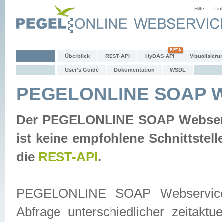
Hilfe
Lin
Überblick
REST-API
HyDAS-API
Visualisieru
User's Guide
Dokumentation
WSDL
PEGELONLINE SOAP W
Der PEGELONLINE SOAP Webservic
ist keine empfohlene Schnittste
die
REST-API
.
PEGELONLINE SOAP Webservice is
Abfrage unterschiedlicher zeitak