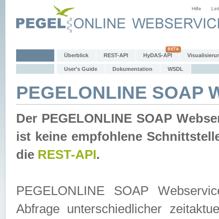
Hilfe
Lin
Überblick
REST-API
HyDAS-API
Visualisieru
User's Guide
Dokumentation
WSDL
PEGELONLINE SOAP W
Der PEGELONLINE SOAP Webservic
ist keine empfohlene Schnittste
die
REST-API
.
PEGELONLINE SOAP Webservice is
Abfrage unterschiedlicher zeitak